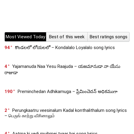
Most Viewed Today
Best of this week
Best ratings songs
94
కొండలలో లోయలలో – Kondalalo Loyalalo song lyrics
4
Yajamanuda Naa Yesu Raajuda – యజమానుడా నా యేసు
రాజుడా
190
Preminchedan Adhikamuga – ప్రేమించెదన్ అధికముగా
2
Perungkaatru veesinalum Kadal konthalithalum song lyrics
– பெருங் காற்று வீசினாலும்
4
Aatma ki vedi mujhmei tyaar hai song lyrics