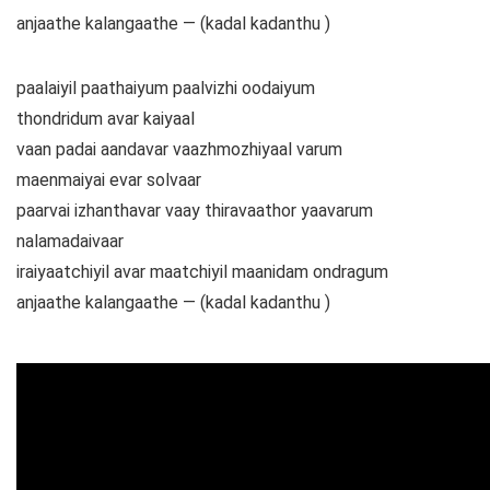
anjaathe kalangaathe — (kadal kadanthu )
paalaiyil paathaiyum paalvizhi oodaiyum
thondridum avar kaiyaal
vaan padai aandavar vaazhmozhiyaal varum
maenmaiyai evar solvaar
paarvai izhanthavar vaay thiravaathor yaavarum
nalamadaivaar
iraiyaatchiyil avar maatchiyil maanidam ondragum
anjaathe kalangaathe — (kadal kadanthu )