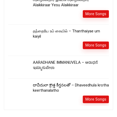
Alaikkiraar Yesu Alaikkiraar
More Songs
தந்தையே உம் கையில் – Thanthaiyae um
kaiyil
More Songs
AARADHANE IMMANUVELA – ಆರಾಧನೆ
ಇಮ್ಮಾನುವೇಲಾ
దావీదులా క్రొత్త కీర్తనలతో – Dhaveedhula krotha
keerthanalatho
More Songs