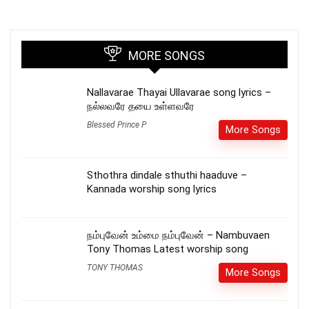
MORE SONGS
Nallavarae Thayai Ullavarae song lyrics –
நல்லவரே தயை உள்ளவரே
Blessed Prince P
More Songs
Sthothra dindale sthuthi haaduve –
Kannada worship song lyrics
நம்புவேன் உம்மை நம்புவேன் – Nambuvaen
Tony Thomas Latest worship song
TONY THOMAS
More Songs