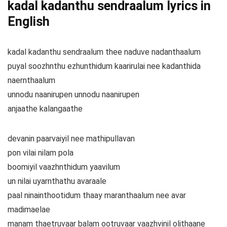
kadal kadanthu sendraalum lyrics in
English
kadal kadanthu sendraalum thee naduve nadanthaalum
puyal soozhnthu ezhunthidum kaarirulai nee kadanthida
naernthaalum
unnodu naanirupen unnodu naanirupen
anjaathe kalangaathe
devanin paarvaiyil nee mathipullavan
pon vilai nilam pola
boomiyil vaazhnthidum yaavilum
un nilai uyarnthathu avaraale
paal ninainthootidum thaay maranthaalum nee avar
madimaelae
manam thaetruvaar balam ootruvaar vaazhvinil olithaane