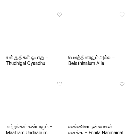
என் துதிகள் ஓயாது –
பெலத்தினாலும் அல்ல –
Thudhigal Oyaadhu
Belathinalum Alla
மாற்றங்கள் உண்டாகும் –
எண்ணிலா நன்மைகள்
Maatram Undaagum
எனக்கு – Ennila Nanmaigal