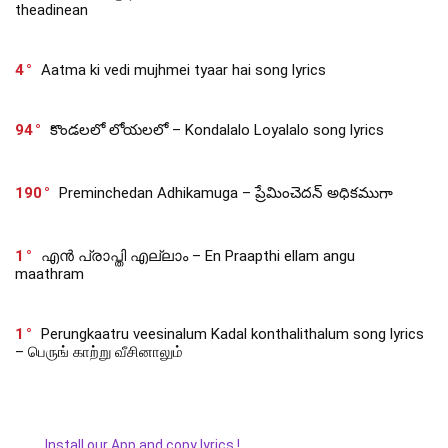
theadinean
4
Aatma ki vedi mujhmei tyaar hai song lyrics
94
కొండలలో లోయలలో – Kondalalo Loyalalo song lyrics
190
Preminchedan Adhikamuga – ప్రేమించెదన్ అధికముగా
1
എൻ പ്രാപ്തി എല്ലാം – En Praapthi ellam angu
maathram
1
Perungkaatru veesinalum Kadal konthalithalum song lyrics
– பெருங் காற்று வீசினாலும்
Install our App and copy lyrics !