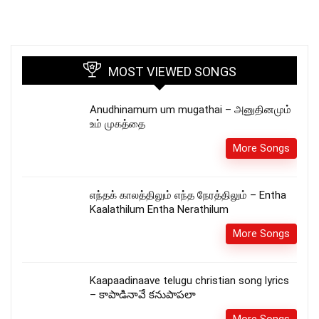
MOST VIEWED SONGS
Anudhinamum um mugathai – அனுதினமும்
உம் முகத்தை
More Songs
எந்தக் காலத்திலும் எந்த நேரத்திலும் – Entha
Kaalathilum Entha Nerathilum
More Songs
Kaapaadinaave telugu christian song lyrics
– కాపాడినావే కనుపాపలా