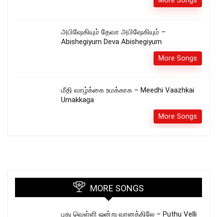
More Songs
அபிஷேகியும் தேவா அபிஷேகியும் –
Abishegiyum Deva Abishegiyum
More Songs
மீதி வாழ்க்கை உமக்காக – Meedhi Vaazhkai
Umakkaga
More Songs
MORE SONGS
புது வெள்ளி ஒன்று வானத்திலே – Puthu Velli