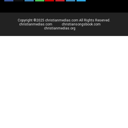
Copyright ©2025 christianmedias.com All Rights Reserved.
christianmedias.com
christiansongsbook.com
christianmedias.org