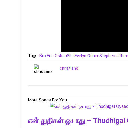
Tags:
Bro.Eric Osben
Sis. Evelyn Osben
Stephen J Ren
christians
More Songs For You
என் துதிகள் ஓயாது – Thudhigal