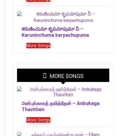
కరుణించుమా కృపచూపుమా నీ –
Karuninchuma karpachupuma
More Songs
MORE SONGS
அன்புக்காகத் தவித்தேன் – Anbukaga
Thavithen
More Songs