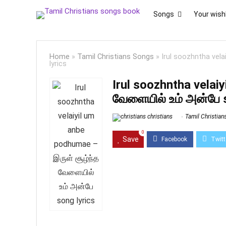
Songs
Your wishl
Home
»
Tamil Christians Songs
»
Irul soozhntha vel
lyrics
Irul soozhntha velai
வேளையில் உம் அன்பே 
christians
Tamil Christia
0
Save