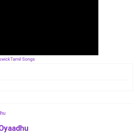
swick
Tamil Songs
 Oyaadhu