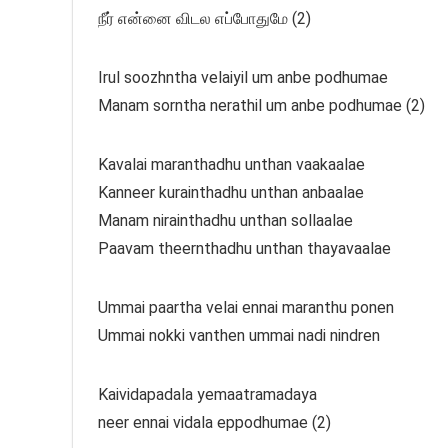
நீர் என்னை விடல எப்போதுமே (2)
Irul soozhntha velaiyil um anbe podhumae
Manam sorntha nerathil um anbe podhumae (2)
Kavalai maranthadhu unthan vaakaalae
Kanneer kurainthadhu unthan anbaalae
Manam nirainthadhu unthan sollaalae
Paavam theernthadhu unthan thayavaalae
Ummai paartha velai ennai maranthu ponen
Ummai nokki vanthen ummai nadi nindren
Kaividapadala yemaatramadaya
neer ennai vidala eppodhumae (2)