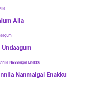
alum Alla
am Undaagum
nnila Nanmaigal Enakku