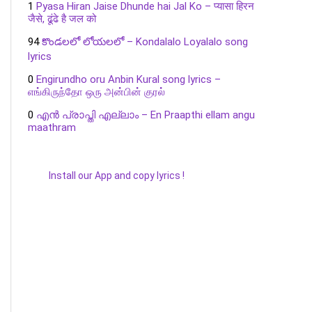
1
Pyasa Hiran Jaise Dhunde hai Jal Ko – प्यासा हिरन
जैसे, ढूंढे है जल को
94
కొండలలో లోయలలో – Kondalalo Loyalalo song
lyrics
0
Engirundho oru Anbin Kural song lyrics –
எங்கிருந்தோ ஒரு அன்பின் குரல்
0
എൻ പ്രാപ്തി എല്ലാം – En Praapthi ellam angu
maathram
Install our App and copy lyrics !