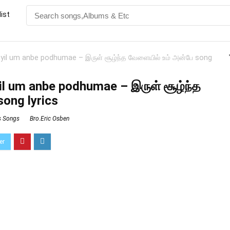
ist
aiyil um anbe podhumae – இருள் சூழ்ந்த வேளையில் உம் அன்பே song
yil um anbe podhumae – இருள் சூழ்ந்த
song lyrics
ns Songs
Bro.Eric Osben