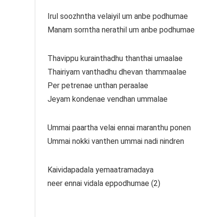
Irul soozhntha velaiyil um anbe podhumae
Manam sorntha nerathil um anbe podhumae
Thavippu kurainthadhu thanthai umaalae
Thairiyam vanthadhu dhevan thammaalae
Per petrenae unthan peraalae
Jeyam kondenae vendhan ummalae
Ummai paartha velai ennai maranthu ponen
Ummai nokki vanthen ummai nadi nindren
Kaividapadala yemaatramadaya
neer ennai vidala eppodhumae (2)