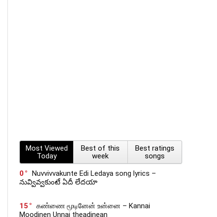
Most Viewed
Best of this
Best ratings
Today
week
songs
0
Nuvvivvakunte Edi Ledaya song lyrics –
నువ్వివ్వకుంటే ఏదీ లేదయా
15
கண்ணை மூடினேன் உன்னை – Kannai
Moodinen Unnai theadinean