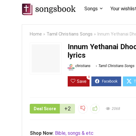
Songs
Your wishlis
Home
»
Tamil Christians Songs
»
Innum Yethanai Dho
Innum Yethanai Dho
lyrics
christians
Tamil Christians Songs
0
Save
+2
Deal Score
2068
Shop Now
:
Bible, songs & etc