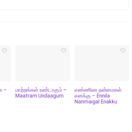
ல –
மாற்றங்கள் உண்டாகும் –
எண்ணிலா நன்மைகள்
Maatram Undaagum
எனக்கு – Ennila
Nanmaigal Enakku