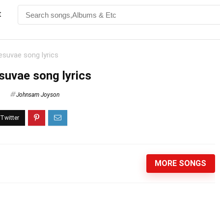
t
suvae song lyrics
uvae song lyrics
Johnsam Joyson
MORE SONGS