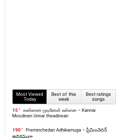
Most Viewed
Best of this
Best ratings
Today
week
songs
15
கண்ணை மூடினேன் உன்னை – Kannai
Moodinen Unnai theadinean
190
Preminchedan Adhikamuga – ప్రేమించెదన్
అధికముగా