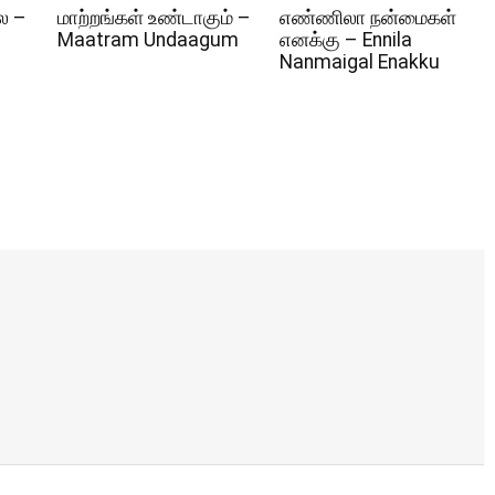
ல –
மாற்றங்கள் உண்டாகும் –
எண்ணிலா நன்மைகள்
Maatram Undaagum
எனக்கு – Ennila
Nanmaigal Enakku