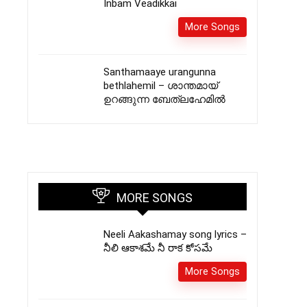
Inbam Veadikkai
More Songs
Santhamaaye urangunna
bethlahemil – ശാന്തമായ്
ഉറങ്ങുന്ന ബേത്ലഹേമിൽ
MORE SONGS
Neeli Aakashamay song lyrics –
నీలి ఆకాశమే నీ రాక కోసమే
More Songs