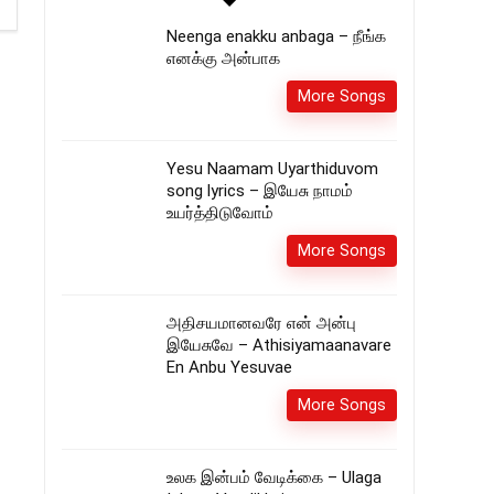
Neenga enakku anbaga – நீங்க
எனக்கு அன்பாக
More Songs
Yesu Naamam Uyarthiduvom
song lyrics – இயேசு நாமம்
உயர்த்திடுவோம்
More Songs
அதிசயமானவரே என் அன்பு
இயேசுவே – Athisiyamaanavare
En Anbu Yesuvae
More Songs
உலக இன்பம் வேடிக்கை – Ulaga