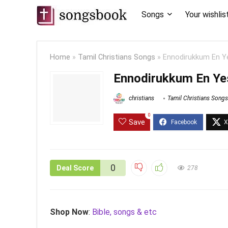
Songs
Your wishlis
Home
»
Tamil Christians Songs
»
Ennodirukkum En Ye
Ennodirukkum En Yes
christians
Tamil Christians Songs
0
Save
0
Deal Score
278
Shop Now
:
Bible, songs & etc