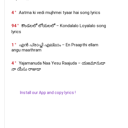
4
Aatma ki vedi mujhmei tyaar hai song lyrics
94
కొండలలో లోయలలో – Kondalalo Loyalalo song
lyrics
1
എൻ പ്രാപ്തി എല്ലാം – En Praapthi ellam
angu maathram
4
Yajamanuda Naa Yesu Raajuda – యజమానుడా
నా యేసు రాజుడా
Install our App and copy lyrics !