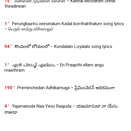
15
கண்ணை மூடினேன் உன்னை – Kannai Moodinen Unnai
theadinean
1
Perungkaatru veesinalum Kadal konthalithalum song lyrics
– பெருங் காற்று வீசினாலும்
94
కొండలలో లోయలలో – Kondalalo Loyalalo song lyrics
1
എൻ പ്രാപ്തി എല്ലാം – En Praapthi ellam angu
maathram
190
Preminchedan Adhikamuga – ప్రేమించెదన్ అధికముగా
4
Yajamanuda Naa Yesu Raajuda – యజమానుడా నా యేసు
రాజుడా