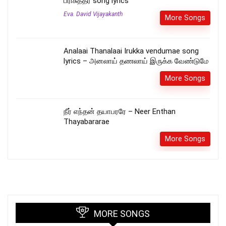
பரிசுத்தர் song lyrics
Eva. David Vijayakanth
More Songs
Analaai Thanalaai Irukka vendumae song
lyrics – அனலாய் தணலாய் இருக்க வேண்டுமே
More Songs
நீர் எந்தன் தயாபரரே – Neer Enthan
Thayabararae
More Songs
MORE SONGS