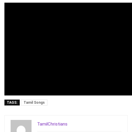
TAGS:
Tamil Songs
TamilChristians