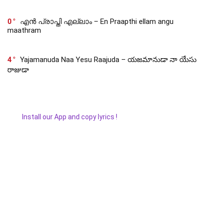
0
എൻ പ്രാപ്തി എല്ലാം – En Praapthi ellam angu
maathram
4
Yajamanuda Naa Yesu Raajuda – యజమానుడా నా యేసు
రాజుడా
Install our App and copy lyrics !