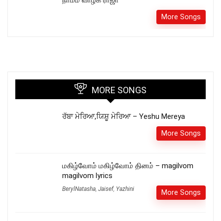
More Songs
MORE SONGS
ਰੱਬਾ ਮੇਰਿਆ,ਯਿਸ਼ੂ ਮੇਰਿਆ – Yeshu Mereya
More Songs
மகிழ்வோம் மகிழ்வோம் தினம் – magilvom
magilvom lyrics
BerylNatasha
,
Jaisef
,
Yazhini
More Songs