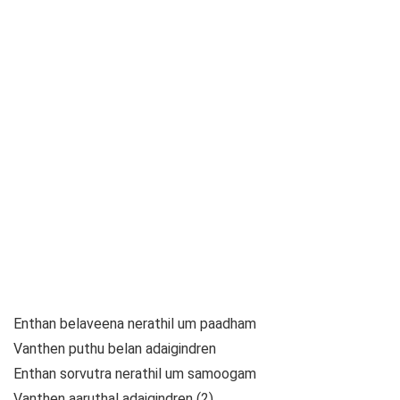
Enthan belaveena nerathil um paadham
Vanthen puthu belan adaigindren
Enthan sorvutra nerathil um samoogam
Vanthen aaruthal adaigindren (2)