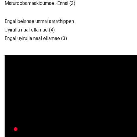
Maruroobamaakidumae -Ennai (2)
Engal belanae unmai aarathippen
Uyirulla naal ellamae (4)
Engal uyirulla naal ellamae (3)