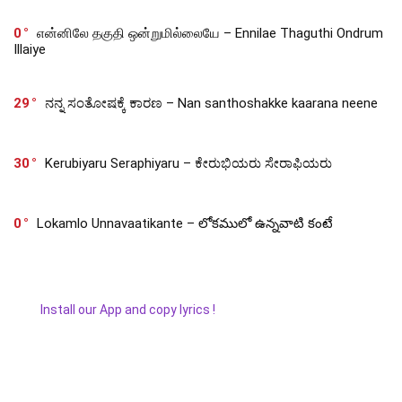
0
என்னிலே தகுதி ஒன்றுமில்லையே – Ennilae Thaguthi Ondrum
Illaiye
29
ನನ್ನ ಸಂತೋಷಕ್ಕೆ ಕಾರಣ – Nan santhoshakke kaarana neene
30
Kerubiyaru Seraphiyaru – ಕೇರುಭಿಯರು ಸೇರಾಫಿಯರು
0
Lokamlo Unnavaatikante – లోకములో ఉన్నవాటి కంటే
Install our App and copy lyrics !