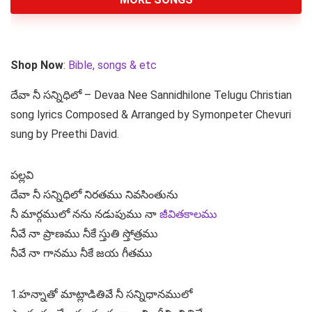
Shop Now
:
Bible, songs & etc
దేవా నీ సన్నిధిలో – Devaa Nee Sannidhilone Telugu Christian
song lyrics Composed & Arranged by Symonpeter Chevuri
sung by Preethi David.
పల్లవి
దేవా నీ సన్నిధిలో నిరతము నివసింతును
నీ మార్గములో నను నడుపుము నా
జీవితకాలము
నీవే నా ప్రాణము నీకే స్తుతి స్తోత్రము
నీవే నా గానము నీకే జయ గీతము
1.హన్నాతో మాట్లాడితివే నీ సన్నిధానములో