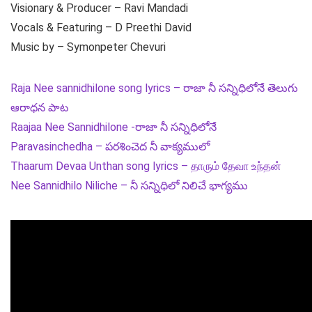
Visionary & Producer – Ravi Mandadi
Vocals & Featuring – D Preethi David
Music by – Symonpeter Chevuri
Raja Nee sannidhilone song lyrics – రాజా నీ సన్నిధిలోనే తెలుగు
ఆరాధన పాట
Raajaa Nee Sannidhilone -రాజా నీ సన్నిధిలోనే
Paravasinchedha – పరశించెద నీ వాక్యములో
Thaarum Devaa Unthan song lyrics – தாரும் தேவா உந்தன்
Nee Sannidhilo Niliche – నీ సన్నిధిలో నిలిచే భాగ్యము