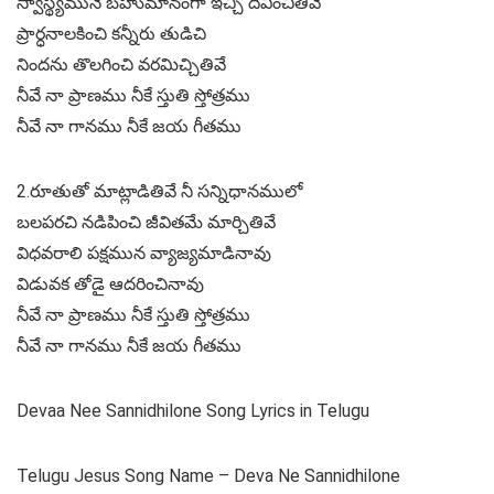
స్వాస్థ్యమునే బహుమానంగా ఇచ్చి దీవించితివే
ప్రార్ధనాలకించి కన్నీరు తుడిచి
నిందను తొలగించి వరమిచ్చితివే
నీవే నా ప్రాణము నీకే స్తుతి స్తోత్రము
నీవే నా గానము నీకే జయ గీతము
2.రూతుతో మాట్లాడితివే నీ సన్నిధానములో
బలపరచి నడిపించి జీవితమే మార్చితివే
విధవరాలి పక్షమున వ్యాజ్యమాడినావు
విడువక తోడై ఆదరించినావు
నీవే నా ప్రాణము నీకే స్తుతి స్తోత్రము
నీవే నా గానము నీకే జయ గీతము
Devaa Nee Sannidhilone Song Lyrics in Telugu
Telugu Jesus Song Name – Deva Ne Sannidhilone