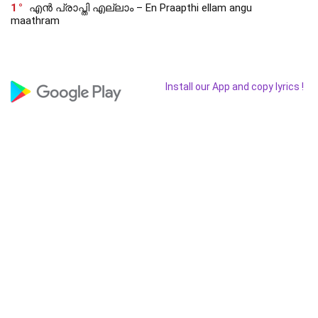
1
എൻ പ്രാപ്തി എല്ലാം – En Praapthi ellam angu
maathram
Install our App and copy lyrics !