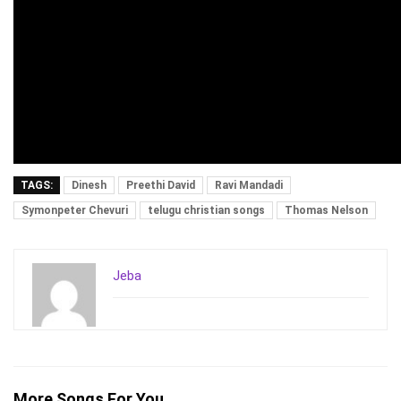
TAGS:
Dinesh
Preethi David
Ravi Mandadi
Symonpeter Chevuri
telugu christian songs
Thomas Nelson
Jeba
More Songs For You