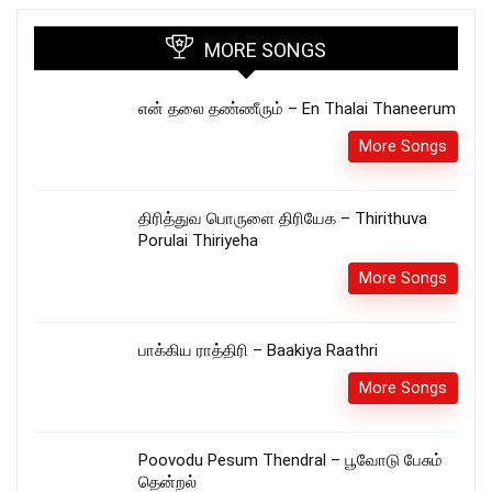
MORE SONGS
என் தலை தண்ணீரும் – En Thalai Thaneerum
More Songs
திரித்துவ பொருளை திரியேக – Thirithuva
Porulai Thiriyeha
More Songs
பாக்கிய ராத்திரி – Baakiya Raathri
More Songs
Poovodu Pesum Thendral – பூவோடு பேசும்
தென்றல்