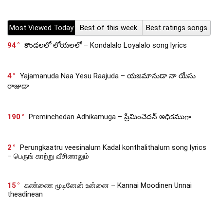
Most Viewed Today
Best of this week
Best ratings songs
94
కొండలలో లోయలలో – Kondalalo Loyalalo song lyrics
4
Yajamanuda Naa Yesu Raajuda – యజమానుడా నా యేసు
రాజుడా
190
Preminchedan Adhikamuga – ప్రేమించెదన్ అధికముగా
2
Perungkaatru veesinalum Kadal konthalithalum song lyrics
– பெருங் காற்று வீசினாலும்
15
கண்ணை மூடினேன் உன்னை – Kannai Moodinen Unnai
theadinean