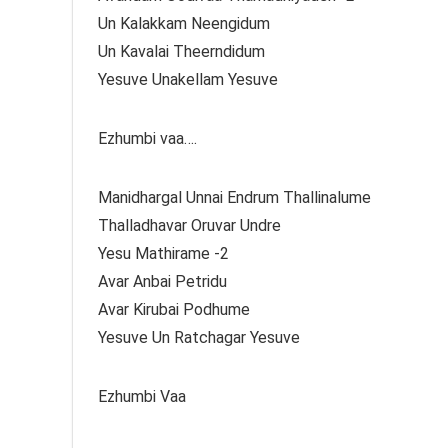
Un Kalakkam Neengidum
Un Kavalai Theerndidum
Yesuve Unakellam Yesuve
Ezhumbi vaa….
Manidhargal Unnai Endrum Thallinalume
Thalladhavar Oruvar Undre
Yesu Mathirame -2
Avar Anbai Petridu
Avar Kirubai Podhume
Yesuve Un Ratchagar Yesuve
Ezhumbi Vaa