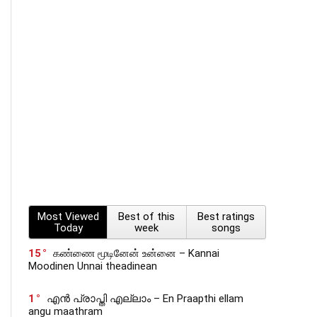
Most Viewed
Best of this
Best ratings
Today
week
songs
15
கண்ணை மூடினேன் உன்னை – Kannai
Moodinen Unnai theadinean
1
എൻ പ്രാപ്തി എല്ലാം – En Praapthi ellam
angu maathram