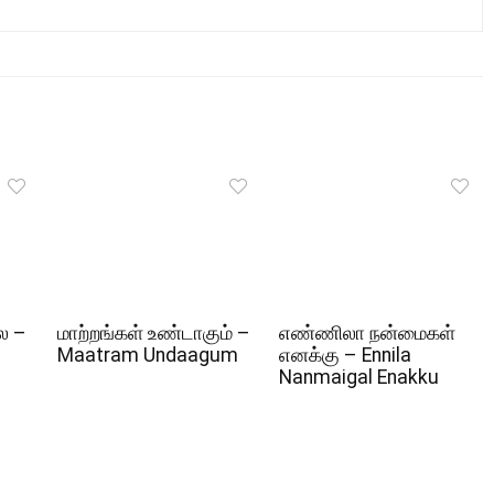
ல –
மாற்றங்கள் உண்டாகும் –
எண்ணிலா நன்மைகள்
Maatram Undaagum
எனக்கு – Ennila
Nanmaigal Enakku