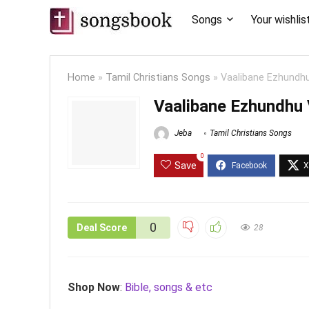
Songs
Your wishlis
Home
»
Tamil Christians Songs
»
Vaalibane Ezhundhu
Vaalibane Ezhundhu 
Jeba
Tamil Christians Songs
0
Save
0
Deal Score
28
Shop Now
:
Bible, songs & etc