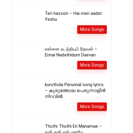
Teri hazoori – Hai meri aadat
Yeshu
More Songs
என்னை நடத்தியும் தேவன் –
Ennai Nadathidum Daevan
More Songs
kuruthola Perunnal song lyrics
– കുരുത്തോല പെരുന്നാളിൻ
നിറവിൽ
More Songs
Thuthi Thuthi En Manamae –
துதி துதி என் மனமே