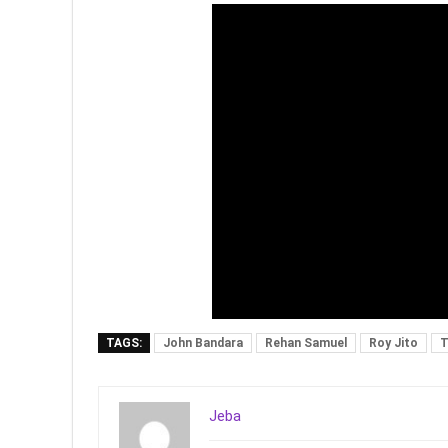
TAGS:
John Bandara
Rehan Samuel
Roy Jito
T
Jeba