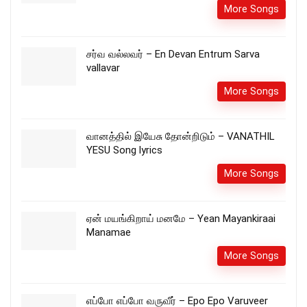
More Songs
சர்வ வல்லவர் – En Devan Entrum Sarva
vallavar
More Songs
வானத்தில் இயேசு தோன்றிடும் – VANATHIL
YESU Song lyrics
More Songs
ஏன் மயங்கிறாய் மனமே – Yean Mayankiraai
Manamae
More Songs
எப்போ எப்போ வருவீர் – Epo Epo Varuveer