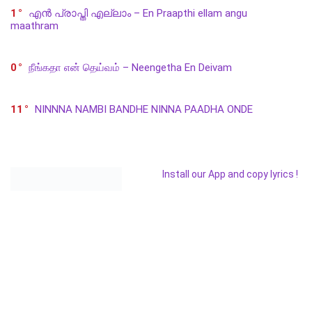
1
എൻ പ്രാപ്തി എല്ലാം – En Praapthi ellam angu
maathram
0
நீங்கதா என் தெய்வம் – Neengetha En Deivam
11
NINNNA NAMBI BANDHE NINNA PAADHA ONDE
Install our App and copy lyrics !