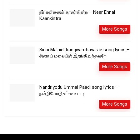
நீர் என்னைக் காண்கின்ற – Neer Ennai
Kaankintra
More Songs
Sinai Malaiel Irangivanthavarae song lyrics –
சினாய் மலையில் இறங்கிவந்தவரே
More Songs
Nandriyodu Ummai Paadi song lyrics –
நன்றியோடு உம்மை பாடி
More Songs