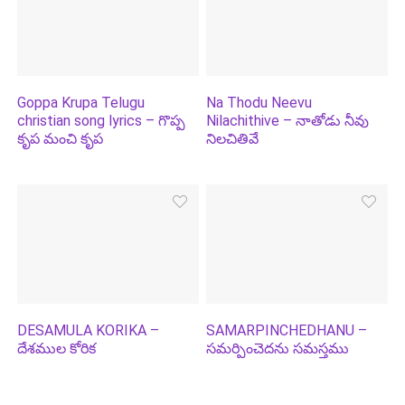
Goppa Krupa Telugu
Na Thodu Neevu
christian song lyrics – గొప్ప
Nilachithive – నాతోడు నీవు
కృప మంచి కృప
నిలచితివే
DESAMULA KORIKA –
SAMARPINCHEDHANU –
దేశముల కోరిక
సమర్పించెదను సమస్తము