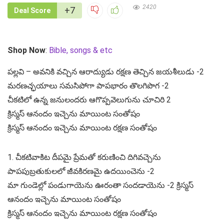
2420
+7
Deal Score
Shop Now
:
Bible, songs & etc
పల్లవి – అవనికి వచ్చిన ఆరాద్యుడు రక్షణ తెచ్చిన జయశీలుడు -2
మరణచ్ఛయాలు సమసిపోగా పాపభారం తొలగిపొగ -2
చీకటిలో ఉన్న జనులందరు ఆగొప్పవెలుగును చూచిరి 2
క్రిస్మస్ ఆనందం ఇచ్చెను మాయింట సంతోషం
క్రిస్మస్ ఆనందం ఇచ్చెను మాయింట రక్షణ సంతోషం
1. చీకటివాకిట దీపమై ప్రేమతో కరుణించి దిగివచ్చెను
పాపపుబ్రతుకులలో జీవకిరణమై ఉదయించెను -2
మా గుండెల్లో పండుగాయెను ఊరంతా సందడాయెను -2 క్రిస్మస్
ఆనందం ఇచ్చెను మాయింట సంతోషం
క్రిస్మస్ ఆనందం ఇచ్చెను మాయింట రక్షణ సంతోషం