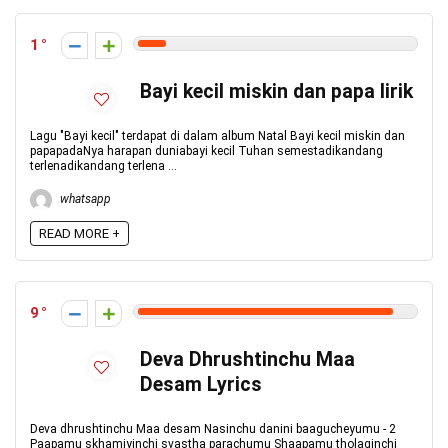
1
Bayi kecil miskin dan papa lirik
Lagu "Bayi kecil" terdapat di dalam album Natal Bayi kecil miskin dan
papapadaNya harapan duniabayi kecil Tuhan semestadikandang
terlenadikandang terlena ...
whatsapp
READ MORE +
9
Deva Dhrushtinchu Maa
Desam Lyrics
Deva dhrushtinchu Maa desam Nasinchu danini baagucheyumu - 2
Paapamu skhamiyinchi svastha parachumu Shaapamu tholaginchi