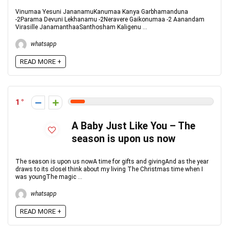
Vinumaa Yesuni JananamuKanumaa Kanya Garbhamanduna
-2Parama Devuni Lekhanamu -2Neravere Gaikonumaa -2 Aanandam
Virasille JanamanthaaSanthosham Kaligenu ...
whatsapp
READ MORE +
1
A Baby Just Like You – The
season is upon us now
The season is upon us nowA time for gifts and givingAnd as the year
draws to its closeI think about my living The Christmas time when I
was youngThe magic ...
whatsapp
READ MORE +