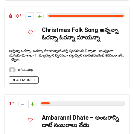
10
Christmas Folk Song అన్నన్నా
ఓరన్నా ఓరన్నా మాయన్నా
అన్నన్నా ఓరన్నా - ఓరన్నా మాయన్నాయేసన్న స్వరమును విన్నావా - యెపుడైనా
యేసును చూశావా 1. మెల్లమెల్లని స్వరము - చల్లచల్లని చూపుకరుణించే కరముల తోడ
- కన్నీరు ...
whatsapp
READ MORE +
1
Ambaranni Dhate – అంబరాన్ని
దాటే సంబరాలు నేడు