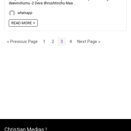
deevinchumu -2 Deva dhrushtinchu Maa ...
whatsapp
READ MORE +
« Previous Page
1
2
3
4
Next Page »
Christian Medias !