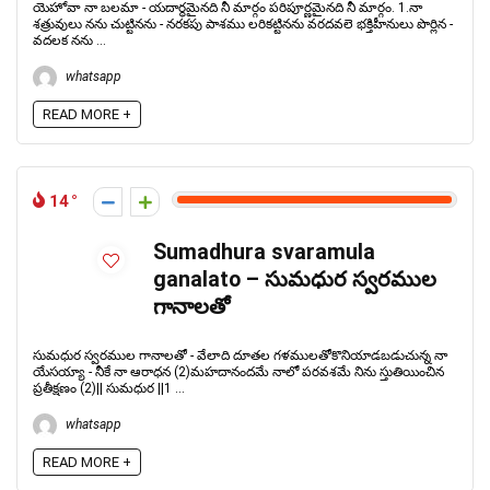
యెహోవా నా బలమా - యదార్థమైనది నీ మార్గం పరిపూర్ణమైనది నీ మార్గం. 1.నా
శత్రువులు నను చుట్టినను - నరకపు పాశము లరికట్టినను వరదవలె భక్తిహీనులు పొర్లిన -
వదలక నను ...
whatsapp
READ MORE +
14
Sumadhura svaramula
ganalato – సుమధుర స్వరముల
గానాలతో
సుమధుర స్వరముల గానాలతో - వేలాది దూతల గళములతోకొనియాడబడుచున్న నా
యేసయ్యా - నీకే నా ఆరాధన (2)మహదానందమే నాలో పరవశమే నిను స్తుతియించిన
ప్రతీక్షణం (2)|| సుమధుర ||1 ...
whatsapp
READ MORE +