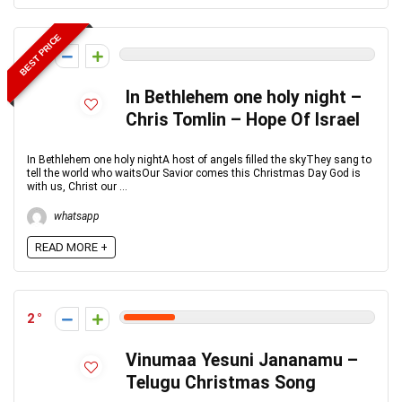
BEST PRICE
0
In Bethlehem one holy night –
Chris Tomlin – Hope Of Israel
In Bethlehem one holy nightA host of angels filled the skyThey sang to
tell the world who waitsOur Savior comes this Christmas Day God is
with us, Christ our ...
whatsapp
READ MORE +
2
Vinumaa Yesuni Jananamu –
Telugu Christmas Song