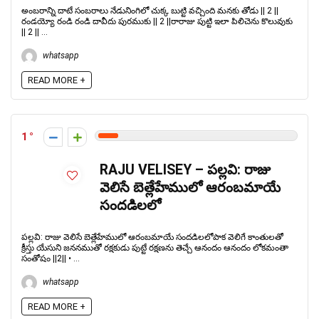
అంబరాన్ని దాటే సంబరాలు నేడునింగిలో చుక్క బుట్టి వచ్చింది మనకు తోడు || 2 ||
రండయ్యో రండి రండి దావీదు పురముకు || 2 ||రారాజు పుట్టి ఇలా పిలిచెను కొలువుకు
|| 2 || ...
whatsapp
READ MORE +
1
RAJU VELISEY – పల్లవి: రాజు
వెలిసే బెత్లేహేములో ఆరంబమాయే
సందడిలలో
పల్లవి: రాజు వెలిసే బెత్లేహేములో ఆరంబమాయే సందడిలలోపాక వెలిగే కాంతులతో
క్రీస్తు యేసుని జననముతో రక్షకుడు పుట్టే రక్షణను తెచ్చే ఆనందం ఆనందం లోకమంతా
సంతోషం ||2|| • ...
whatsapp
READ MORE +