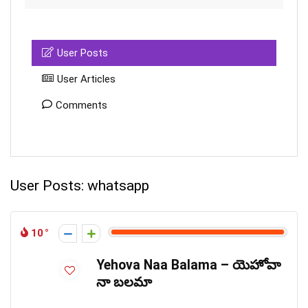
User Posts
User Articles
Comments
User Posts:
whatsapp
10
Yehova Naa Balama – యెహోవా
నా బలమా