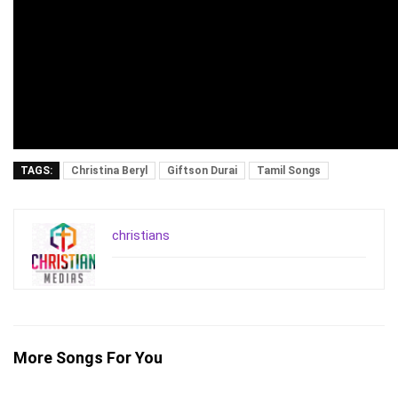
TAGS:
Christina Beryl
Giftson Durai
Tamil Songs
christians
More Songs For You