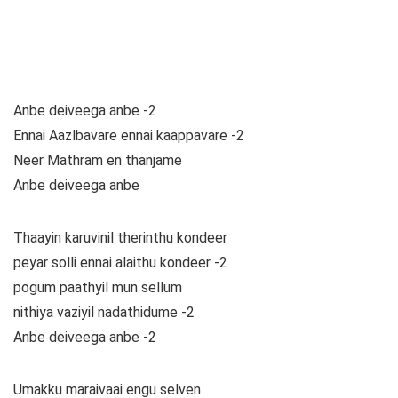
Anbe deiveega anbe -2
Ennai Aazlbavare ennai kaappavare -2
Neer Mathram en thanjame
Anbe deiveega anbe
Thaayin karuvinil therinthu kondeer
peyar solli ennai alaithu kondeer -2
pogum paathyil mun sellum
nithiya vaziyil nadathidume -2
Anbe deiveega anbe -2
Umakku maraivaai engu selven