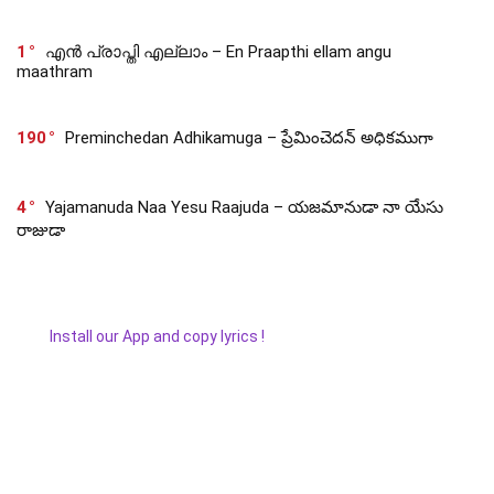
1
എൻ പ്രാപ്തി എല്ലാം – En Praapthi ellam angu
maathram
190
Preminchedan Adhikamuga – ప్రేమించెదన్ అధికముగా
4
Yajamanuda Naa Yesu Raajuda – యజమానుడా నా యేసు
రాజుడా
Install our App and copy lyrics !