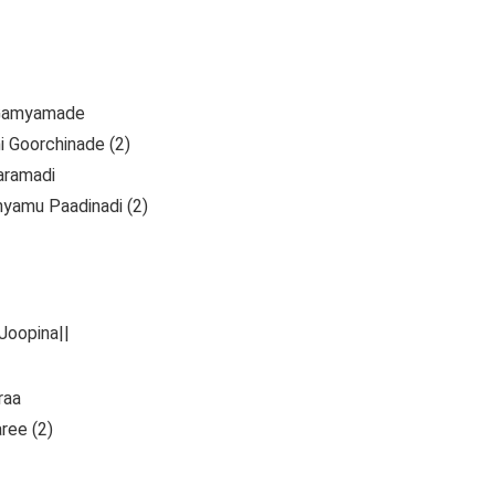
 Gamyamade
 Goorchinade (2)
aramadi
nyamu Paadinadi (2)
 Joopina||
raa
ree (2)