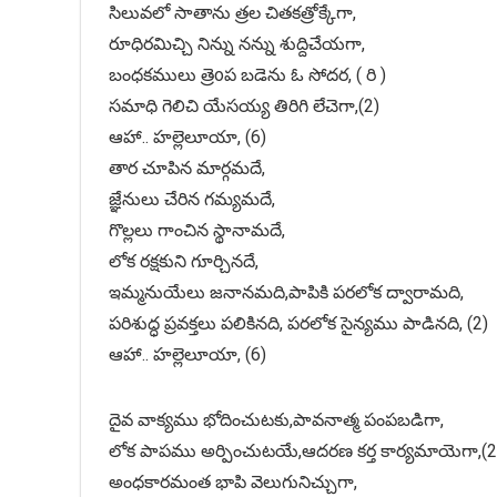
సిలువలో సాతాను త్రల చితకత్రోక్కేగా,
రూధిరమిచ్చి నిన్ను నన్ను శుద్దిచేయగా,
బంధకములు త్రెoప బడెను ఓ సోదర, ( రి )
సమాధి గెలిచి యేసయ్య తిరిగి లేచెగా,(2)
ఆహా.. హల్లెలూయా, (6)
తార చూపిన మార్గమదే,
జ్ఞేనులు చేరిన గమ్యమదే,
గొల్లలు గాంచిన స్థానామదే,
లోక రక్షకుని గూర్చినదే,
ఇమ్మనుయేలు జనానమది,పాపికి పరలోక ద్వారామది,
పరిశుద్ధ ప్రవక్తలు పలికినది, పరలోక సైన్యము పాడినది, (2)
ఆహా.. హల్లెలూయా, (6)
దైవ వాక్యము భోదించుటకు,పావనాత్మ పంపబడిగా,
లోక పాపము అర్పించుటయే,ఆదరణ కర్త కార్యమాయెగా,(2
అంధకారమంత భాపి వెలుగునిచ్చుగా,