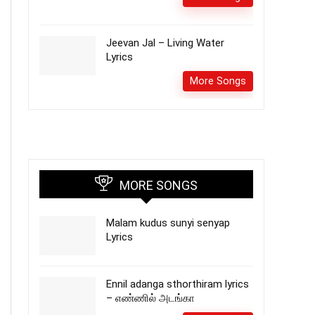
Jeevan Jal – Living Water
Lyrics
More Songs
MORE SONGS
Malam kudus sunyi senyap
Lyrics
Ennil adanga sthorthiram lyrics
– எண்ணில் அடங்கா