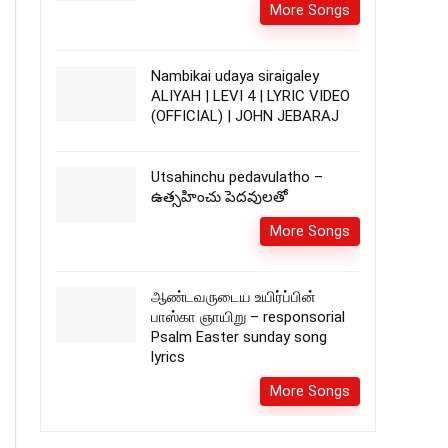
More Songs
Nambikai udaya siraigaley
ALIYAH | LEVI 4 | LYRIC VIDEO
(OFFICIAL) | JOHN JEBARAJ
Utsahinchu pedavulatho –
ఉత్సహించు పెదవులతో
More Songs
ஆண்டவருடைய உயிர்ப்பின்
பாஸ்கா ஞாயிறு – responsorial
Psalm Easter sunday song
lyrics
More Songs