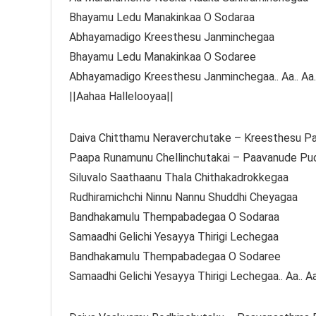
Bhayamu Ledu Manakinkaa O Sodaraa
Abhayamadigo Kreesthesu Janminchegaa
Bhayamu Ledu Manakinkaa O Sodaree
Abhayamadigo Kreesthesu Janminchegaa.. Aa.. Aa..
||Aahaa Hallelooyaa||
Daiva Chitthamu Neraverchutake – Kreesthesu 
Paapa Runamunu Chellinchutakai – Paavanude Pu
Siluvalo Saathaanu Thala Chithakadrokkegaa
Rudhiramichchi Ninnu Nannu Shuddhi Cheyagaa
Bandhakamulu Thempabadegaa O Sodaraa
Samaadhi Gelichi Yesayya Thirigi Lechegaa
Bandhakamulu Thempabadegaa O Sodaree
Samaadhi Gelichi Yesayya Thirigi Lechegaa.. Aa.. Aa