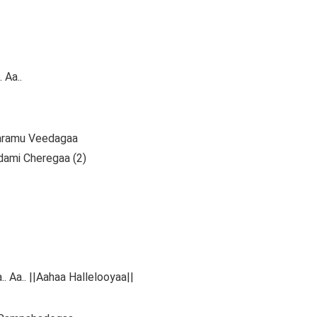
 Aa..
Paramu Veedagaa
dami Cheregaa (2)
.. Aa.. ||Aahaa Hallelooyaa||