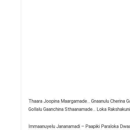
Thaara Joopina Maargamade… Gnaanulu Cherina
Gollalu Gaanchina Sthaanamade… Loka Rakshakun
Immaanuyelu Jananamadi – Paapiki Paraloka Dwaa