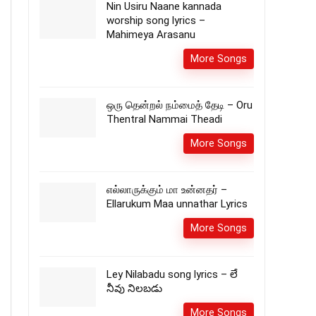
Nin Usiru Naane kannada
worship song lyrics –
Mahimeya Arasanu
More Songs
ஒரு தென்றல் நம்மைத் தேடி – Oru
Thentral Nammai Theadi
More Songs
எல்லாருக்கும் மா உன்னதர் –
Ellarukum Maa unnathar Lyrics
More Songs
Ley Nilabadu song lyrics – లే
నీవు నిలబడు
More Songs