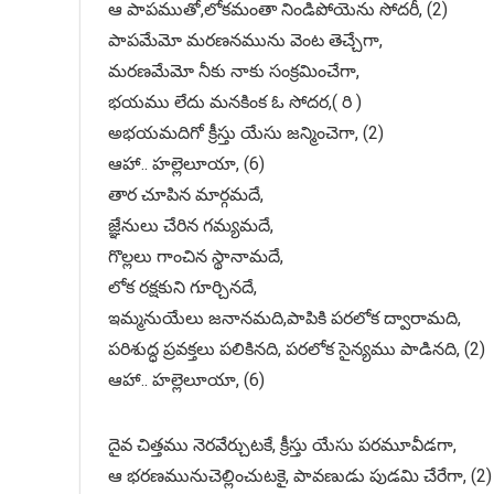
ఆ పాపముతో,లోకమంతా నిండిపోయెను సోదరీ, (2)
పాపమేమో మరణనమును వెంట తెచ్చేగా,
మరణమేమో నీకు నాకు సంక్రమించేగా,
భయము లేదు మనకింక ఓ సోదర,( రి )
అభయమదిగో క్రీస్తు యేసు జన్మించెగా, (2)
ఆహా.. హల్లెలూయా, (6)
తార చూపిన మార్గమదే,
జ్ఞేనులు చేరిన గమ్యమదే,
గొల్లలు గాంచిన స్థానామదే,
లోక రక్షకుని గూర్చినదే,
ఇమ్మనుయేలు జనానమది,పాపికి పరలోక ద్వారామది,
పరిశుద్ధ ప్రవక్తలు పలికినది, పరలోక సైన్యము పాడినది, (2)
ఆహా.. హల్లెలూయా, (6)
దైవ చిత్తము నెరవేర్చుటకే, క్రీస్తు యేసు పరమూవీడగా,
ఆ భరణమునుచెల్లించుటకై, పావణుడు పుడమి చేరేగా, (2)