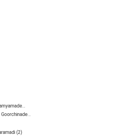
 Gamyamade…
i Goorchinade…
ramadi (2)