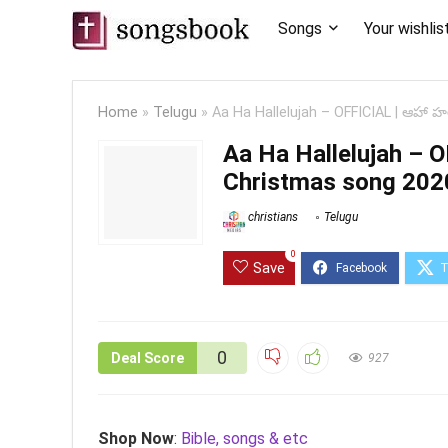
Songs
Your wishlis
Home
»
Telugu
»
Aa Ha Hallelujah – OFFICIAL | ఆహా 
Aa Ha Hallelujah – O
Christmas song 202
christians
Telugu
0
Save
0
Deal Score
927
Shop Now
:
Bible, songs & etc