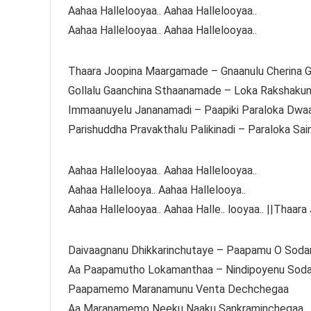
Aahaa Hallelooyaa.. Aahaa Hallelooyaa..
Aahaa Hallelooyaa.. Aahaa Hallelooyaa..
Thaara Joopina Maargamade – Gnaanulu Cherina
Gollalu Gaanchina Sthaanamade – Loka Rakshakuni
Immaanuyelu Jananamadi – Paapiki Paraloka Dwa
Parishuddha Pravakthalu Palikinadi – Paraloka Sai
Aahaa Hallelooyaa.. Aahaa Hallelooyaa..
Aahaa Hallelooya.. Aahaa Hallelooya..
Aahaa Hallelooyaa.. Aahaa Halle.. looyaa.. ||Thaara
Daivaagnanu Dhikkarinchutaye – Paapamu O Soda
Aa Paapamutho Lokamanthaa – Nindipoyenu Soda
Paapamemo Maranamunu Venta Dechchegaa
Aa Maranamemo Neeku Naaku Sankraminchegaa