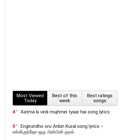
Most Viewed
Best of this
Best ratings
Today
week
songs
4
Aatma ki vedi mujhmei tyaar hai song lyrics
0
Engirundho oru Anbin Kural song lyrics –
எங்கிருந்தோ ஒரு அன்பின் குரல்