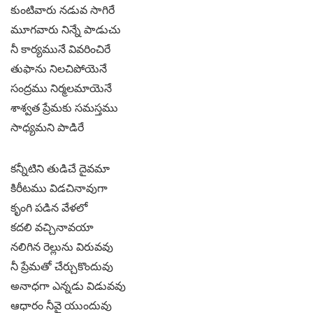
కుంటివారు నడువ సాగిరే
మూగవారు నిన్నే పాడుచు
నీ కార్యమునే వివరించిరే
తుఫాను నిలచిపోయెనే
సంద్రము నిర్మలమాయెనే
శాశ్వత ప్రేమకు సమస్తము
సాధ్యమని పాడిరే
కన్నీటిని తుడిచే దైవమా
కిరీటము విడచినావుగా
కృంగి పడిన వేళలో
కదలి వచ్చినావయా
నలిగిన రెల్లును విరువవు
నీ ప్రేమతో చేర్చుకొందువు
అనాధగా ఎన్నడు విడువవు
ఆధారం నీవై యుందువు