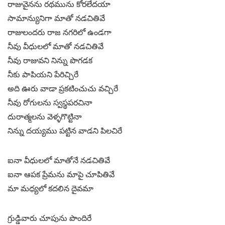
రాజువైనను రథమును కోరలేదయా
సామాన్యునిగా మాతో నడచితివే
రాజులందరు రాజ నగరిలో ఉండగా
నీవు వీధులలో మాతో నడచితివే
నీవు రాజువని నిన్ను పొగడక
నీకు పాపియని పేరిచ్చిరే
అది ఊరు వాడా ప్రకటించుచు వచ్చిరే
నీవు రోగులను స్వస్థపరచినా
దురాత్మలను వెళ్ళగొట్టినా
నిన్ను దయ్యము పట్టిన వాడని పిలచిరే
ఐనా వీధులలో మాతోనే నడచితివే
ఐనా ఆపక ప్రేమను మాపై చూపితివే
మా మధ్యలో కదలిన దైవమా
గ్రుడ్డివారు చూపును పొందిరే