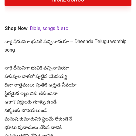
Shop Now
:
Bible, songs & etc
నాకై ధీనునిగా భువికి వచ్చినావయా – Dheendu Telugu worship
song
నాకై ధీనునిగా భువికి వచ్చినావయా
పశువుల పాకలో పుట్టిన యేసయ్య
దివా రాత్రములు స్తుతికి అర్హుడ నీవయా
స్థిరమైన ఇల్లు నీకు లేకుండెనా
ఆకాశ పక్షులకు గూళ్ళు ఉండే
నక్కలకు బొరియలుండే
మనుష కుమారునికి స్థలమే లేకుండెనే
భూమి పునాదులు వేసిన వానికి
సృష్టినంతటిని చేసిన వానికి