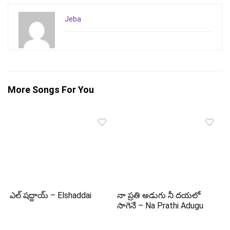
Jeba
More Songs For You
ఎల్ షద్దాయ్ – Elshaddai
నా ప్రతి అడుగు నీ దయలో
సాగెనే – Na Prathi Adugu