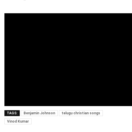
TAGS:
Benjamin Johnson
telugu christian songs
Vinod Kumar