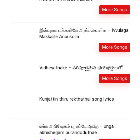
More Songs
இவ்வுலக மக்களிலே அன்புகொள்ள – Ivvulaga
Makkalile Anbukolla
More Songs
Vidheyathake – పరిపూర్ణమైన భయభక్తులతో
More Songs
Kunjattin thiru rekthathal song lyrics
உங்க அபிஷேகம் புரண்டோடுதே – unga
abhishegam purandoduthae