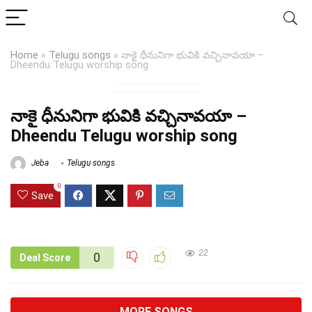
Home
»
Telugu songs
»
నాకై ధీనునిగా భువికి వచ్చినావయా –
Dheendu Telugu worship song
నాకై ధీనునిగా భువికి వచ్చినావయా –
Dheendu Telugu worship song
Jeba
Telugu songs
0
Save
22
0
Deal Score
MORE SONGS