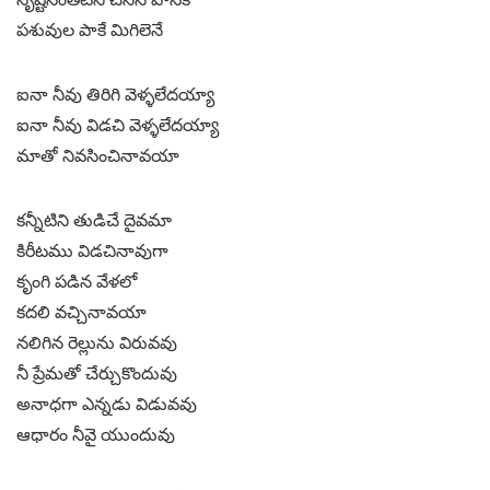
పశువుల పాకే మిగిలెనే
ఐనా నీవు తిరిగి వెళ్ళలేదయ్యా
ఐనా నీవు విడచి వెళ్ళలేదయ్యా
మాతో నివసించినావయా
కన్నీటిని తుడిచే దైవమా
కిరీటము విడచినావుగా
కృంగి పడిన వేళలో
కదలి వచ్చినావయా
నలిగిన రెల్లును విరువవు
నీ ప్రేమతో చేర్చుకొందువు
అనాధగా ఎన్నడు విడువవు
ఆధారం నీవై యుందువు