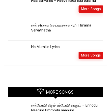
Naa Sarvamu – Neeve kada naa balamu
More Songs
என் திறமை செய்யாததை -En Thirama
Seiyathatha
Na Mumkin Lyrics
More Songs
MORE SONGS
என்னோடு நீரும் உம்மோடு நானும் – Ennodu
Neerum Ummodu naanum