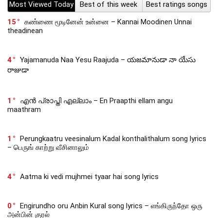
Most Viewed Today
Best of this week
Best ratings songs
15
கண்ணை மூடினேன் உன்னை – Kannai Moodinen Unnai
theadinean
4
Yajamanuda Naa Yesu Raajuda – యజమానుడా నా యేసు
రాజుడా
1
എൻ പ്രാപ്തി എല്ലാം – En Praapthi ellam angu
maathram
1
Perungkaatru veesinalum Kadal konthalithalum song lyrics
– பெருங் காற்று வீசினாலும்
4
Aatma ki vedi mujhmei tyaar hai song lyrics
0
Engirundho oru Anbin Kural song lyrics – எங்கிருந்தோ ஒரு
அன்பின் குரல்