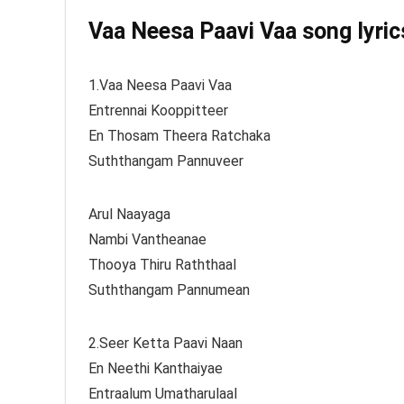
Vaa Neesa Paavi Vaa song lyrics
1.Vaa Neesa Paavi Vaa
Entrennai Kooppitteer
En Thosam Theera Ratchaka
Suththangam Pannuveer
Arul Naayaga
Nambi Vantheanae
Thooya Thiru Raththaal
Suththangam Pannumean
2.Seer Ketta Paavi Naan
En Neethi Kanthaiyae
Entraalum Umatharulaal