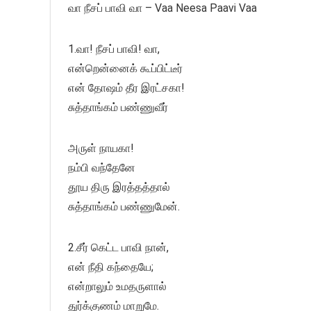
வா நீசப் பாவி வா – Vaa Neesa Paavi Vaa
1.வா! நீசப் பாவி! வா,
என்றென்னைக் கூப்பிட்டீர்
என் தோஷம் தீர இரட்சகா!
சுத்தாங்கம் பண்ணுவீர்
அருள் நாயகா!
நம்பி வந்தேனே
தூய திரு இரத்தத்தால்
சுத்தாங்கம் பண்ணுமேன்.
2.சீர் கெட்ட பாவி நான்,
என் நீதி கந்தையே;
என்றாலும் உமதருளால்
துர்க்குணம் மாறுமே.