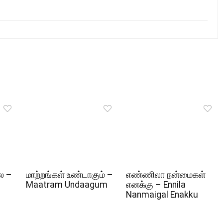
ல –
மாற்றங்கள் உண்டாகும் –
எண்ணிலா நன்மைகள்
Maatram Undaagum
எனக்கு – Ennila
Nanmaigal Enakku