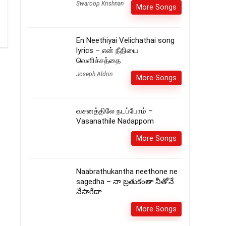
Swaroop Krishnan
More Songs
En Neethiyai Velichathai song
lyrics – என் நீதியை
வெளிச்சத்தை
Joseph Aldrin
More Songs
வசனத்திலே நடப்போம் –
Vasanathile Nadappom
More Songs
Naabrathukantha neethone ne
sagedha – నా బ్రతుకంతా నీతోనే
నేసాగేదా
More Songs