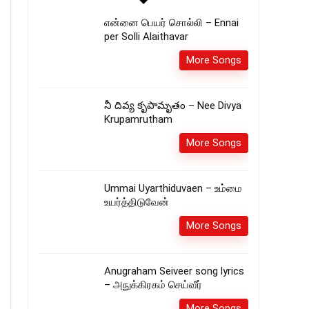
என்னை பெயர் சொல்லி – Ennai
per Solli Alaithavar
More Songs
నీ దివ్య కృపామృతం – Nee Divya
Krupamrutham
More Songs
Ummai Uyarthiduvaen – உம்மை
உயர்த்திடுவேன்
More Songs
Anugraham Seiveer song lyrics
– அநுக்கிரகம் செய்வீர்
More Songs