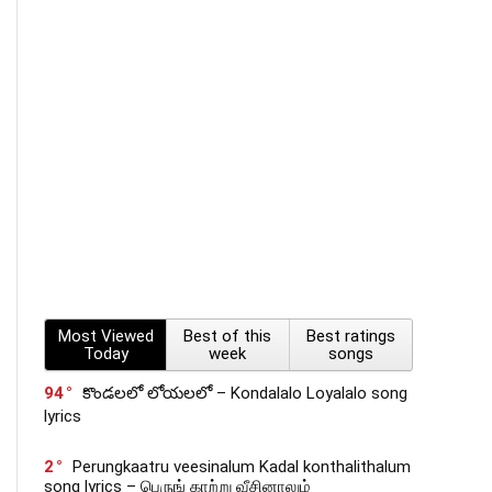
Most Viewed
Best of this
Best ratings
Today
week
songs
94
కొండలలో లోయలలో – Kondalalo Loyalalo song
lyrics
2
Perungkaatru veesinalum Kadal konthalithalum
song lyrics – பெருங் காற்று வீசினாலும்