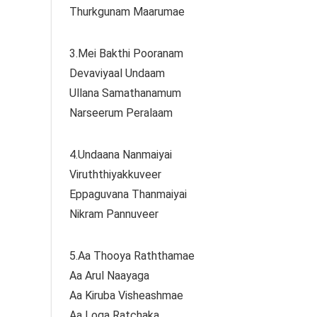
Thurkgunam Maarumae
3.Mei Bakthi Pooranam
Devaviyaal Undaam
Ullana Samathanamum
Narseerum Peralaam
4.Undaana Nanmaiyai
Viruththiyakkuveer
Eppaguvana Thanmaiyai
Nikram Pannuveer
5.Aa Thooya Raththamae
Aa Arul Naayaga
Aa Kiruba Visheashmae
Aa Loga Ratchaka