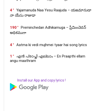
4
Yajamanuda Naa Yesu Raajuda – యజమానుడా
నా యేసు రాజుడా
190
Preminchedan Adhikamuga – ప్రేమించెదన్
అధికముగా
4
Aatma ki vedi mujhmei tyaar hai song lyrics
1
എൻ പ്രാപ്തി എല്ലാം – En Praapthi ellam
angu maathram
Install our App and copy lyrics !