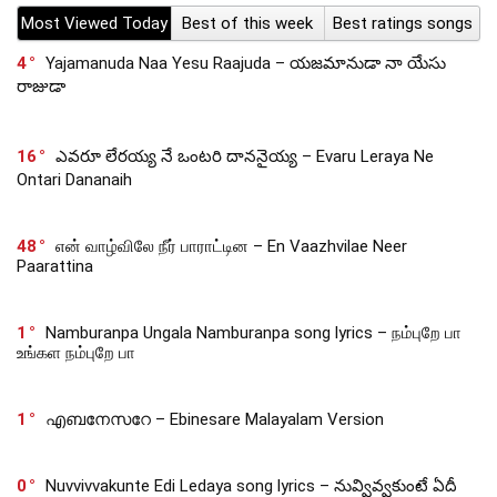
Most Viewed Today
Best of this week
Best ratings songs
4
Yajamanuda Naa Yesu Raajuda – యజమానుడా నా యేసు
రాజుడా
16
ఎవరూ లేరయ్య నే ఒంటరి దాననైయ్య – Evaru Leraya Ne
Ontari Dananaih
48
என் வாழ்விலே நீர் பாராட்டின – En Vaazhvilae Neer
Paarattina
1
Namburanpa Ungala Namburanpa song lyrics – நம்புறே பா
உங்கள நம்புறே பா
1
എബനേസറേ – Ebinesare Malayalam Version
0
Nuvvivvakunte Edi Ledaya song lyrics – నువ్వివ్వకుంటే ఏదీ