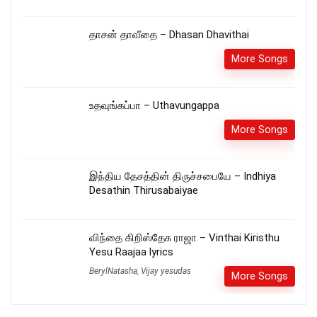
தாசன் தாவீதை – Dhasan Dhavithai
More Songs
உதவுங்கப்பா – Uthavungappa
More Songs
இந்திய தேசத்தின் திருச்சபையே – Indhiya
Desathin Thirusabaiyae
விந்தை கிறிஸ்தேசு ராஜா – Vinthai Kiristhu
Yesu Raajaa lyrics
BerylNatasha
,
Vijay yesudas
More Songs