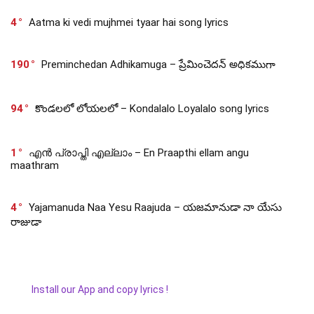
4
Aatma ki vedi mujhmei tyaar hai song lyrics
190
Preminchedan Adhikamuga – ప్రేమించెదన్ అధికముగా
94
కొండలలో లోయలలో – Kondalalo Loyalalo song lyrics
1
എൻ പ്രാപ്തി എല്ലാം – En Praapthi ellam angu
maathram
4
Yajamanuda Naa Yesu Raajuda – యజమానుడా నా యేసు
రాజుడా
Install our App and copy lyrics !