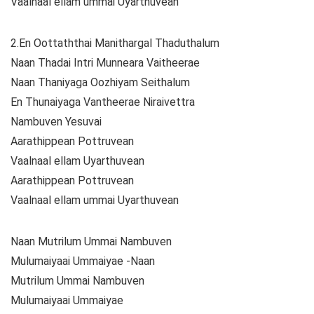
Vaalnaal ellam ummai Uyarthuvean
2.En Oottaththai Manithargal Thaduthalum
Naan Thadai Intri Munneara Vaitheerae
Naan Thaniyaga Oozhiyam Seithalum
En Thunaiyaga Vantheerae Niraivettra
Nambuven Yesuvai
Aarathippean Pottruvean
Vaalnaal ellam Uyarthuvean
Aarathippean Pottruvean
Vaalnaal ellam ummai Uyarthuvean
Naan Mutrilum Ummai Nambuven
Mulumaiyaai Ummaiyae -Naan
Mutrilum Ummai Nambuven
Mulumaiyaai Ummaiyae