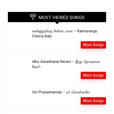
MOST VIEWED SONGS
கண்ணுறங்கு சின்ன பாலா – Kannurangu
Chinna Bala
More Songs
Idhu Aaradhanai Neram – இது ஆராதனை
நேரம்
More Songs
Um Prasannamae – உம் பிரசன்னமே
More Songs