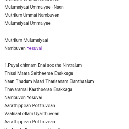
Mulumaiyaai Ummaiyae -Naan
Mutrilum Ummai Nambuven
Mulumaiyaai Ummaiyae
Mutrilum Mulumaiyaai
Nambuven
Yesuvai
1.Puyal chinnam Enai soozha Nintralum
Thisai Maara Seitheerae Enakkaga
Naan Thadam Maari Tharisanam Elanthaalum
Thavaramal Kaatheerae Enakkaga
Nambuven Yesuvai
Aarathippean Pottruvean
Vaalnaal ellam Uyarthuvean
Aarathippean Pottruvean