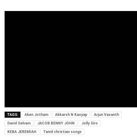
TAGS:
Aben Jotham
Akkarsh N Kasyap
Arjun Vasanth
David Selvam
JACOB BENNY JOHN
Jolly Siro
KEBA JEREMIAH
Tamil christian songs