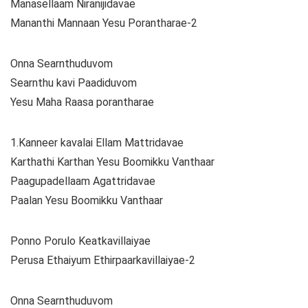
Manasellaam Niranijidavae
Mananthi Mannaan Yesu Porantharae-2
Onna Searnthuduvom
Searnthu kavi Paadiduvom
Yesu Maha Raasa porantharae
1.Kanneer kavalai Ellam Mattridavae
Karthathi Karthan Yesu Boomikku Vanthaar
Paagupadellaam Agattridavae
Paalan Yesu Boomikku Vanthaar
Ponno Porulo Keatkavillaiyae
Perusa Ethaiyum Ethirpaarkavillaiyae-2
Onna Searnthuduvom