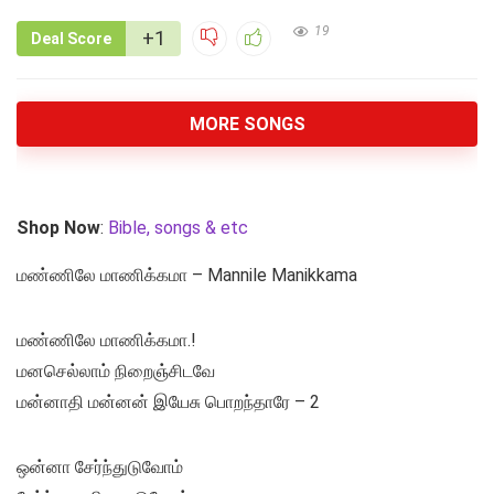
19
+1
Deal Score
MORE SONGS
Shop Now
:
Bible, songs & etc
மண்ணிலே மாணிக்கமா – Mannile Manikkama
மண்ணிலே மாணிக்கமா.!
மனசெல்லாம் நிறைஞ்சிடவே
மன்னாதி மன்னன் இயேசு பொறந்தாரே – 2
ஒன்னா சேர்ந்துடுவோம்