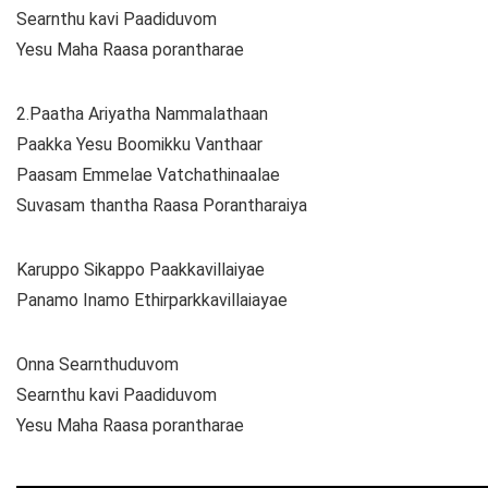
Searnthu kavi Paadiduvom
Yesu Maha Raasa porantharae
2.Paatha Ariyatha Nammalathaan
Paakka Yesu Boomikku Vanthaar
Paasam Emmelae Vatchathinaalae
Suvasam thantha Raasa Porantharaiya
Karuppo Sikappo Paakkavillaiyae
Panamo Inamo Ethirparkkavillaiayae
Onna Searnthuduvom
Searnthu kavi Paadiduvom
Yesu Maha Raasa porantharae