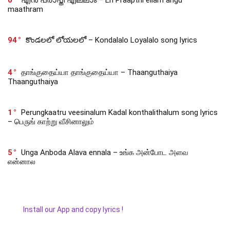
0
എൻ പ്രാപ്തി എല്ലാം – En Praapthi ellam angu
maathram
94
కొండలలో లోయలలో – Kondalalo Loyalalo song lyrics
4
தாங்குதைய்யா தாங்குதைய்யா – Thaanguthaiya
Thaanguthaiya
1
Perungkaatru veesinalum Kadal konthalithalum song lyrics
– பெருங் காற்று வீசினாலும்
5
Unga Anboda Alava ennala – உங்க அன்போட அளவ
என்னால
Install our App and copy lyrics !