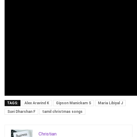
TAGS:
Alex Aravind K
Gipson Manickam S
Maria Libiyal J
Suvi Dharshan F
tamil christmas songs
Christian