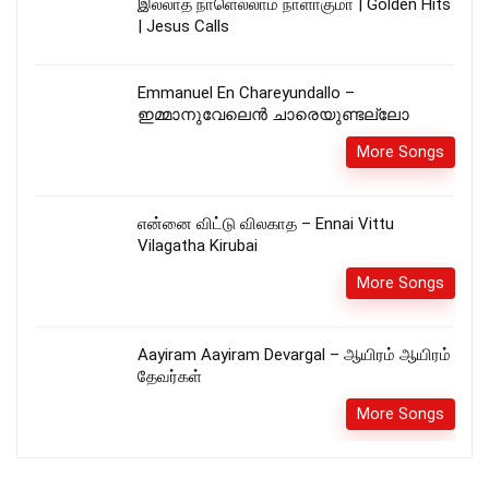
இல்லாத நாளெல்லாம் நாளாகுமா | Golden Hits
| Jesus Calls
Emmanuel En Chareyundallo –
ഇമ്മാനുവേലെൻ ചാരെയുണ്ടല്ലോ
More Songs
என்னை விட்டு விலகாத – Ennai Vittu
Vilagatha Kirubai
More Songs
Aayiram Aayiram Devargal – ஆயிரம் ஆயிரம்
தேவர்கள்
More Songs