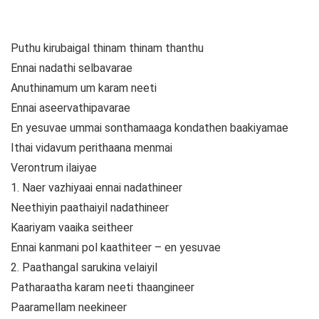
Puthu kirubaigal thinam thinam thanthu
Ennai nadathi selbavarae
Anuthinamum um karam neeti
Ennai aseervathipavarae
En yesuvae ummai sonthamaaga kondathen baakiyamae
Ithai vidavum perithaana menmai
Verontrum ilaiyae
1. Naer vazhiyaai ennai nadathineer
Neethiyin paathaiyil nadathineer
Kaariyam vaaika seitheer
Ennai kanmani pol kaathiteer – en yesuvae
2. Paathangal sarukina velaiyil
Patharaatha karam neeti thaangineer
Paaramellam neekineer