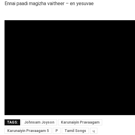
Ennai paadi magizha vaitheer – en yesuvae
TAGS:
Johnsam Joyson
Karunaiyin Pravaagam
Karunaiyin Pravaagam 5
P
Tamil Songs
பு