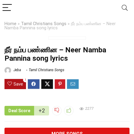
Home
»
Tamil Christians Songs
»
நீர் நம்ப பண்ணின – Neer
Namba Pannina song lyrics
நீர் நம்ப பண்ணின – Neer Namba
Pannina song lyrics
Jeba
Tamil Christians Songs
1
Save
2277
+2
Deal Score
MORE SONGS