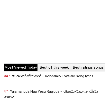
Most Viewed Today
Best of this week
Best ratings songs
94
కొండలలో లోయలలో – Kondalalo Loyalalo song lyrics
4
Yajamanuda Naa Yesu Raajuda – యజమానుడా నా యేసు
రాజుడా