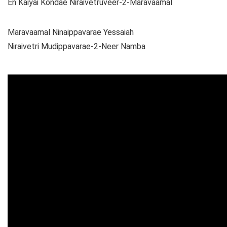
En Kaiyai Kondae Niraivetruveer-2-Maravaamal
Maravaamal Ninaippavarae Yessaiah
Niraivetri Mudippavarae-2-Neer Namba