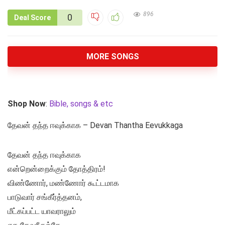
896
0
Deal Score
MORE SONGS
Shop Now
:
Bible, songs & etc
தேவன் தந்த ஈவுக்காக – Devan Thantha Eevukkaga
தேவன் தந்த ஈவுக்காக
என்றென்றைக்கும் தோத்திரம்!
விண்ணோர், மண்ணோர் கூட்டமாக
பாடுவார் சங்கீர்த்தனம்,
மீட்கப்பட்ட யாவராலும்