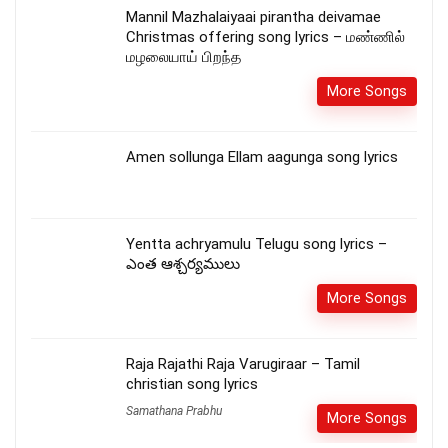
Mannil Mazhalaiyaai pirantha deivamae
Christmas offering song lyrics – மண்ணில்
மழலையாய் பிறந்த
More Songs
Amen sollunga Ellam aagunga song lyrics
Yentta achryamulu Telugu song lyrics –
ఎంత ఆశ్చర్యములు
More Songs
Raja Rajathi Raja Varugiraar – Tamil
christian song lyrics
Samathana Prabhu
More Songs