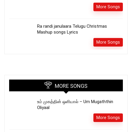
More Songs
Ra randi janulaara Telugu Christmas
Mashup songs Lyrics
More Songs
MORE SONGS
உம் முகத்தின் ஒளியால் – Um Mugaththin
Oliyaal
More Songs