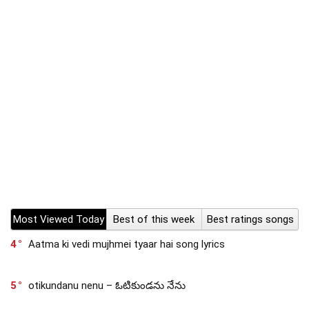
Most Viewed Today
Best of this week
Best ratings songs
4
Aatma ki vedi mujhmei tyaar hai song lyrics
5
otikundanu nenu – ఓటికుండను నేను