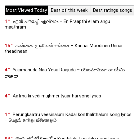
Most Viewed Today
Best of this week
Best ratings songs
1
എൻ പ്രാപ്തി എല്ലാം – En Praapthi ellam angu
maathram
15
கண்ணை மூடினேன் உன்னை – Kannai Moodinen Unnai
theadinean
4
Yajamanuda Naa Yesu Raajuda – యజమానుడా నా యేసు
రాజుడా
4
Aatma ki vedi mujhmei tyaar hai song lyrics
1
Perungkaatru veesinalum Kadal konthalithalum song lyrics
– பெருங் காற்று வீசினாலும்
94
కొండలలో లోయలలో – Kondalalo Loyalalo song lyrics