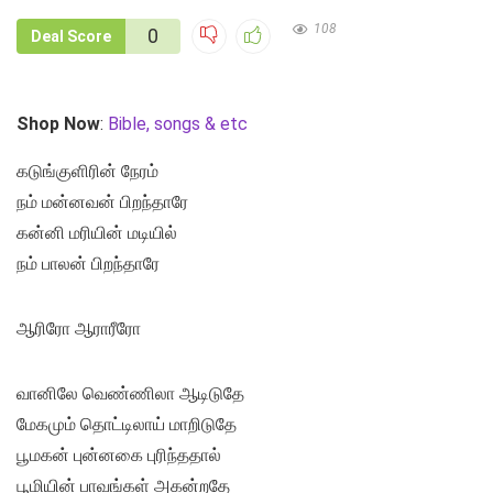
108
0
Deal Score
Shop Now
:
Bible, songs & etc
கடுங்குளிரின் நேரம்
நம் மன்னவன் பிறந்தாரே
கன்னி மரியின் மடியில்
நம் பாலன் பிறந்தாரே
ஆரிரோ ஆராரீரோ
வானிலே வெண்ணிலா ஆடிடுதே
மேகமும் தொட்டிலாய் மாறிடுதே
பூமகன் புன்னகை புரிந்ததால்
பூமியின் பாவங்கள் அகன்றதே