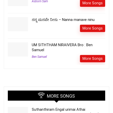
Asborn Sam
More Songs
ನನ್ನ ಮನವೇ ನೀನು – Nanna manave ninu
More Songs
UM SITHTHAM NIRAIVERA Bro : Ben
Samuel
Ben Samuel
More Songs
MORE SONGS
Suthanthiram Engal urimai Athai