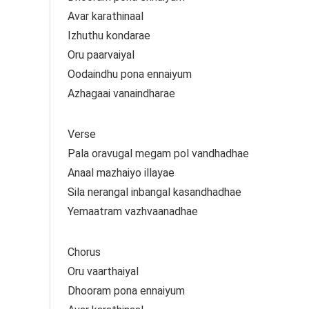
Avar karathinaal
Izhuthu kondarae
Oru paarvaiyal
Oodaindhu pona ennaiyum
Azhagaai vanaindharae
Verse
Pala oravugal megam pol vandhadhae
Anaal mazhaiyo illayae
Sila nerangal inbangal kasandhadhae
Yemaatram vazhvaanadhae
Chorus
Oru vaarthaiyal
Dhooram pona ennaiyum