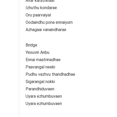
Avar karathinaal
Izhuthu kondarae
Oru paarvaiyal
Oodaindhu pona ennaiyum
Azhagaai vanaindharae
Bridge
Yesuvin Anbu
Ennai maatrinadhae
Paavangal neeki
Pudhu vazhvu thandhadhae
Sigarangal nokki
Parandhiduvaen
Uyara ezhumbuvaen
Uyara ezhumbuvaen