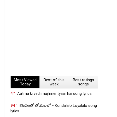
Most Viewed
Best of this
Best ratings
Today
week
songs
4
Aatma ki vedi mujhmei tyaar hai song lyrics
94
కొండలలో లోయలలో – Kondalalo Loyalalo song
lyrics