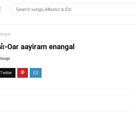
t
nangal
்-Oar aayiram enangal
s Songs