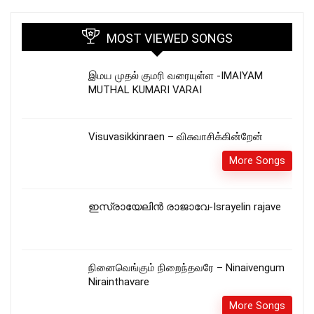
MOST VIEWED SONGS
இமய முதல் குமரி வரையுள்ள -IMAIYAM
MUTHAL KUMARI VARAI
Visuvasikkinraen – விசுவாசிக்கின்றேன்
More Songs
ഇസ്രായേലിൻ രാജാവേ-Israyelin rajave
நினைவெங்கும் நிறைந்தவரே – Ninaivengum
Nirainthavare
More Songs