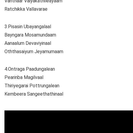
Vanthaar Vaiyakathileayaam
Ratchikka Vallavarae
3.Pisasin Ubayangalaal
Bayngara Mosamundaam
Aanaalum Devaviyinaal
Oththasaiyum Jeyamumaam
4.Ontraga Paadungalean
Pearinba Magilvaal
Thiriyegarai Pottrungalean
Kembeera Sangeethathinaal