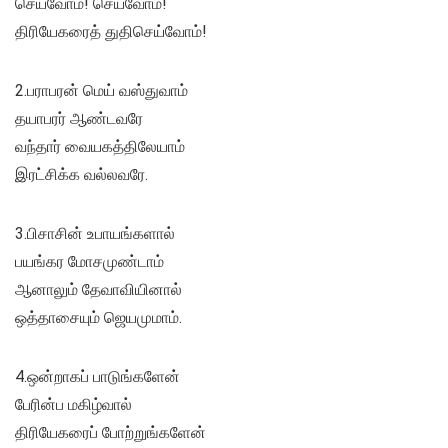
செய்வோம்! செய்வோம்!
திரியேகரைத் துதிசெய்வோம்!
2.பராபரன் மெய் வஸ்துவாம்
தயாபரர் ஆண்டவரே
வந்தார் வையகத்திலேயாம்
இரட்சிக்க வல்லவரே.
3.பிசாசின் உபாயங்களால்
பயங்கர மோசமுண்டாம்
ஆனாலும் தேவாவியினால்
ஒத்தாசையும் ஜெயமுமாம்.
4.ஒன்றாகப் பாடுங்களேன்
பேரின்ப மகிழ்வால்
திரியேகரைப் போற்றுங்களேன்