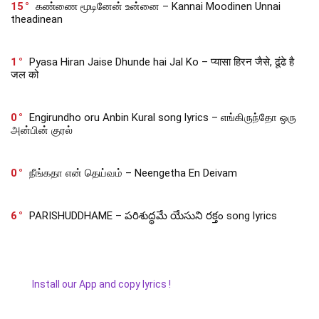
15
கண்ணை மூடினேன் உன்னை – Kannai Moodinen Unnai
theadinean
1
Pyasa Hiran Jaise Dhunde hai Jal Ko – प्यासा हिरन जैसे, ढूंढे है
जल को
0
Engirundho oru Anbin Kural song lyrics – எங்கிருந்தோ ஒரு
அன்பின் குரல்
0
நீங்கதா என் தெய்வம் – Neengetha En Deivam
6
PARISHUDDHAME – పరిశుద్ధమే యేసుని రక్తం song lyrics
Install our App and copy lyrics !