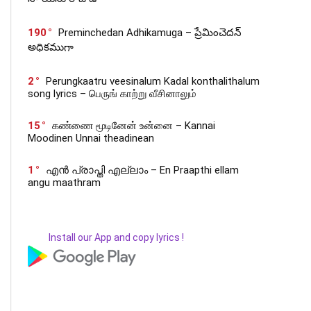
190
Preminchedan Adhikamuga – ప్రేమించెదన్
అధికముగా
2
Perungkaatru veesinalum Kadal konthalithalum
song lyrics – பெருங் காற்று வீசினாலும்
15
கண்ணை மூடினேன் உன்னை – Kannai
Moodinen Unnai theadinean
1
എൻ പ്രാപ്തി എല്ലാം – En Praapthi ellam
angu maathram
Install our App and copy lyrics !