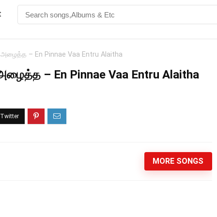
t
ு அழைத்த – En Pinnae Vaa Entru Alaitha
 அழைத்த – En Pinnae Vaa Entru Alaitha
MORE SONGS