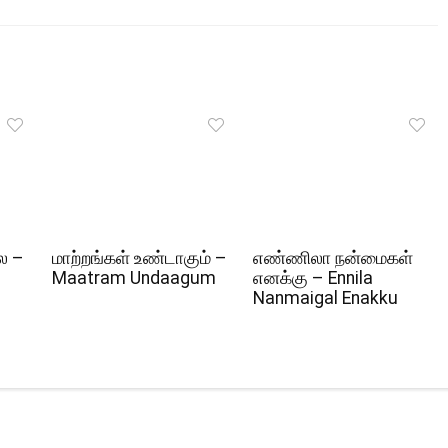
ல –
மாற்றங்கள் உண்டாகும் –
எண்ணிலா நன்மைகள்
Maatram Undaagum
எனக்கு – Ennila
Nanmaigal Enakku