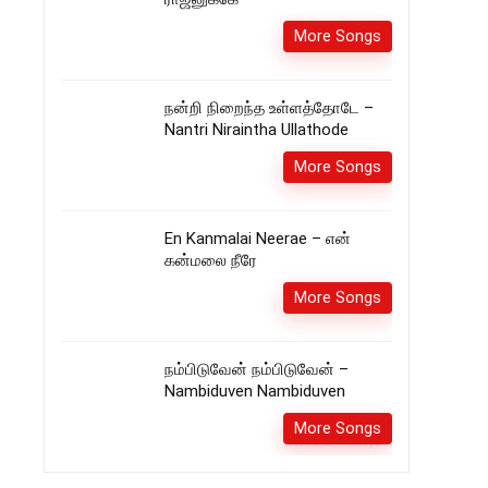
More Songs
நன்றி நிறைந்த உள்ளத்தோடே –
Nantri Niraintha Ullathode
More Songs
En Kanmalai Neerae – என்
கன்மலை நீரே
More Songs
நம்பிடுவேன் நம்பிடுவேன் –
Nambiduven Nambiduven
More Songs