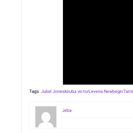
Tags:
Jubel Jones
kiruba victor
Levena Newbegin
Tamil
Jeba