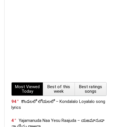
Most Viewed
Best of this
Best ratings
Today
week
songs
94
కొండలలో లోయలలో – Kondalalo Loyalalo song
lyrics
4
Yajamanuda Naa Yesu Raajuda – యజమానుడా
నా యేసు రాజుడా