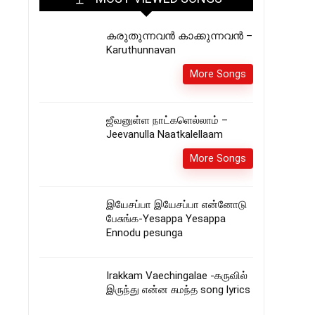
കരുതുന്നവൻ കാക്കുന്നവൻ –
Karuthunnavan
More Songs
ஜீவனுள்ள நாட்களெல்லாம் –
Jeevanulla Naatkalellaam
More Songs
இயேசப்பா இயேசப்பா என்னோடு
பேசுங்க-Yesappa Yesappa
Ennodu pesunga
Irakkam Vaechingalae -கருவில்
இருந்து என்ன சுமந்த song lyrics