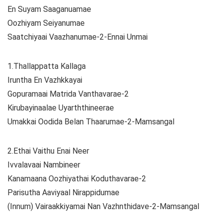
En Suyam Saaganuamae
Oozhiyam Seiyanumae
Saatchiyaai Vaazhanumae-2-Ennai Unmai
1.Thallappatta Kallaga
Iruntha En Vazhkkayai
Gopuramaai Matrida Vanthavarae-2
Kirubayinaalae Uyarththineerae
Umakkai Oodida Belan Thaarumae-2-Mamsangal
2.Ethai Vaithu Enai Neer
Ivvalavaai Nambineer
Kanamaana Oozhiyathai Koduthavarae-2
Parisutha Aaviyaal Nirappidumae
(Innum) Vairaakkiyamai Nan Vazhnthidave-2-Mamsangal