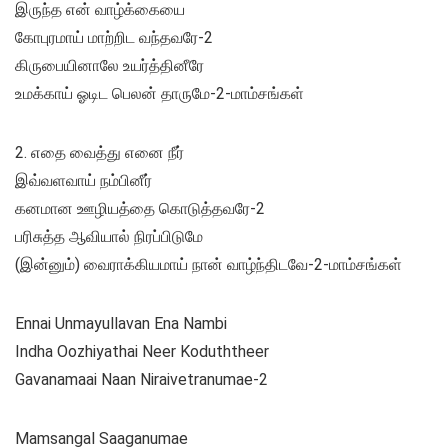
இருந்த என் வாழ்க்கையை
கோபுரமாய் மாற்றிட வந்தவரே-2
கிருபையினாலே உயர்த்தினீரே
உமக்காய் ஓடிட பெலன் தாருமே-2-மாம்சங்கள்
2. எதை வைத்து எனை நீர்
இவ்வளவாய் நம்பினீர்
கனமான ஊழியத்தை கொடுத்தவரே-2
பரிசுத்த ஆவியால் நிரப்பிடுமே
(இன்னும்) வைராக்கியமாய் நான் வாழ்ந்திடவே-2-மாம்சங்கள்
Ennai Unmayullavan Ena Nambi
Indha Oozhiyathai Neer Koduththeer
Gavanamaai Naan Niraivetranumae-2
Mamsangal Saaganumae