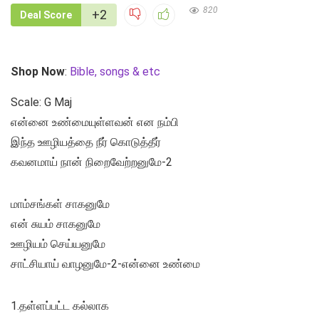
820
+2
Deal Score
Shop Now
:
Bible, songs & etc
Scale: G Maj
என்னை உண்மையுள்ளவன் என நம்பி
இந்த ஊழியத்தை நீர் கொடுத்தீர்
கவனமாய் நான் நிறைவேற்றனுமே-2
மாம்சங்கள் சாகனுமே
என் சுயம் சாகனுமே
ஊழியம் செய்யனுமே
சாட்சியாய் வாழனுமே-2-என்னை உண்மை
1.தள்ளப்பட்ட கல்லாக