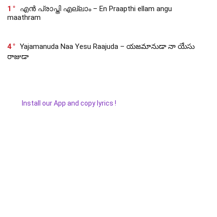
1
എൻ പ്രാപ്തി എല്ലാം – En Praapthi ellam angu
maathram
4
Yajamanuda Naa Yesu Raajuda – యజమానుడా నా యేసు
రాజుడా
Install our App and copy lyrics !