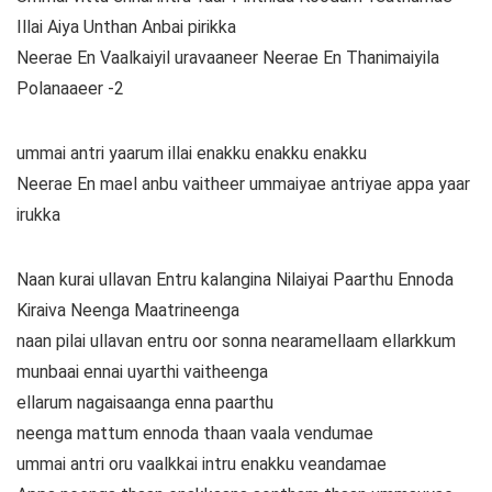
Illai Aiya Unthan Anbai pirikka
Neerae En Vaalkaiyil uravaaneer Neerae En Thanimaiyila
Polanaaeer -2
ummai antri yaarum illai enakku enakku enakku
Neerae En mael anbu vaitheer ummaiyae antriyae appa yaar
irukka
Naan kurai ullavan Entru kalangina Nilaiyai Paarthu Ennoda
Kiraiva Neenga Maatrineenga
naan pilai ullavan entru oor sonna nearamellaam ellarkkum
munbaai ennai uyarthi vaitheenga
ellarum nagaisaanga enna paarthu
neenga mattum ennoda thaan vaala vendumae
ummai antri oru vaalkkai intru enakku veandamae