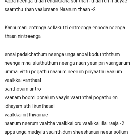
Appa neenga thaan enakkaana sontham thaan ummauyae
saarnthu than vaalureane Naanum thaan -2
Kannumani entringa sellakutti entreenga ennoda neenga
thaan nintreenga
ennai padaichathum neenga unga anbai koduthththum
neenga rnnai alaithathum neenga naan yean pin vaanganum
ummai vittu pogathu naanum neerum piriyaathu vaalum
vaalkkai vanthaal
santhosam antro
vaanam boomi ponalum vaayin vaarththai pogathu en
idhayam athil irunthaaal
vaalkkai nitthiyamae
naanum neerum vaaltha vaalkkai oru vaalkkai illai raaja -2
appa unga madiyila saainthidum sheeshanaai neear sollum