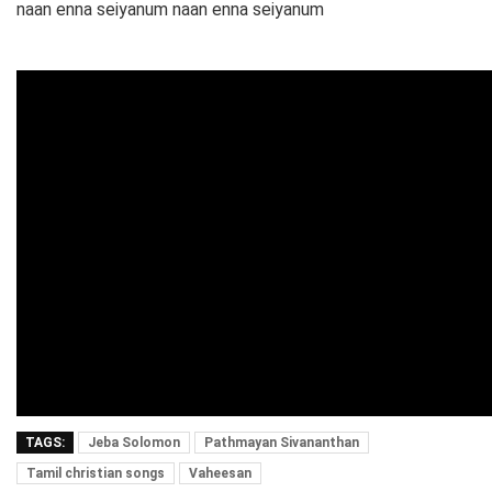
naan enna seiyanum naan enna seiyanum
TAGS:
Jeba Solomon
Pathmayan Sivananthan
Tamil christian songs
Vaheesan