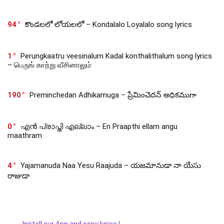
94
కొండలలో లోయలలో – Kondalalo Loyalalo song lyrics
1
Perungkaatru veesinalum Kadal konthalithalum song lyrics
– பெருங் காற்று வீசினாலும்
190
Preminchedan Adhikamuga – ప్రేమించెదన్ అధికముగా
0
എൻ പ്രാപ്തി എല്ലാം – En Praapthi ellam angu
maathram
4
Yajamanuda Naa Yesu Raajuda – యజమానుడా నా యేసు
రాజుడా