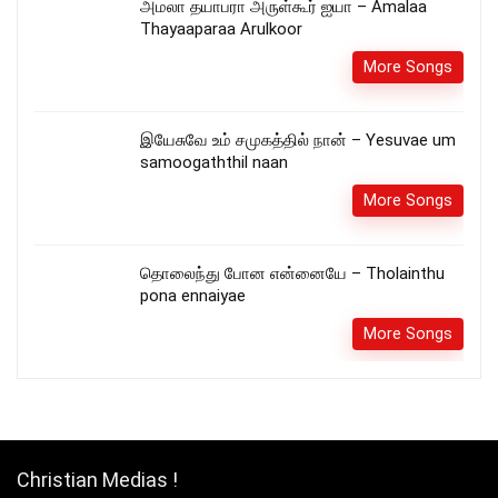
அமலா தயாபரா அருள்கூர் ஐயா – Amalaa
Thayaaparaa Arulkoor
More Songs
இயேசுவே உம் சமுகத்தில் நான் – Yesuvae um
samoogaththil naan
More Songs
தொலைந்து போன என்னையே – Tholainthu
pona ennaiyae
More Songs
Christian Medias !