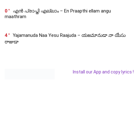
0
എൻ പ്രാപ്തി എല്ലാം – En Praapthi ellam angu
maathram
4
Yajamanuda Naa Yesu Raajuda – యజమానుడా నా యేసు
రాజుడా
Install our App and copy lyrics !