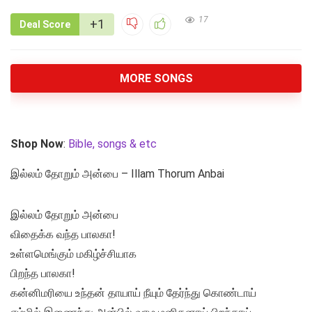
17
+1
Deal Score
MORE SONGS
Shop Now
:
Bible, songs & etc
இல்லம் தோறும் அன்பை – Illam Thorum Anbai
இல்லம் தோறும் அன்பை
விதைக்க வந்த பாலகா!
உள்ளமெங்கும் மகிழ்ச்சியாக
பிறந்த பாலகா!
கன்னிமரியை உந்தன் தாயாய் நீயும் தேர்ந்து கொண்டாய்