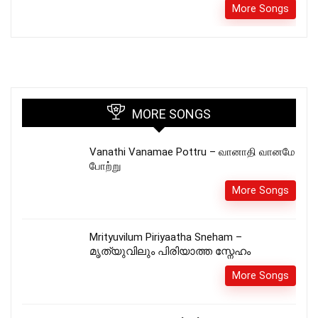
More Songs
MORE SONGS
Vanathi Vanamae Pottru – வானாதி வானமே
போற்று
More Songs
Mrityuvilum Piriyaatha Sneham –
മൃത്യുവിലും പിരിയാത്ത സ്നേഹം
More Songs