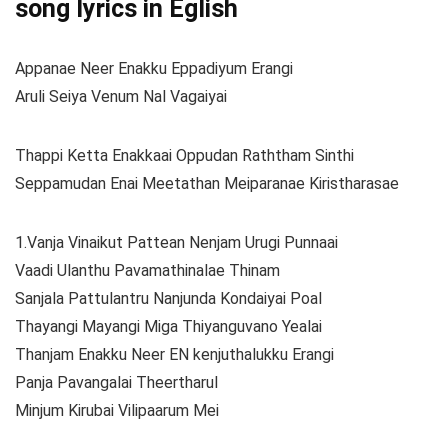
song lyrics in Eglish
Appanae Neer Enakku Eppadiyum Erangi
Aruli Seiya Venum Nal Vagaiyai
Thappi Ketta Enakkaai Oppudan Raththam Sinthi
Seppamudan Enai Meetathan Meiparanae Kiristharasae
1.Vanja Vinaikut Pattean Nenjam Urugi Punnaai
Vaadi Ulanthu Pavamathinalae Thinam
Sanjala Pattulantru Nanjunda Kondaiyai Poal
Thayangi Mayangi Miga Thiyanguvano Yealai
Thanjam Enakku Neer EN kenjuthalukku Erangi
Panja Pavangalai Theertharul
Minjum Kirubai Vilipaarum Mei