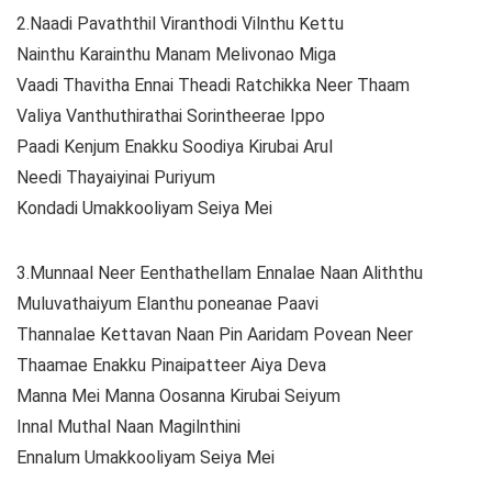
2.Naadi Pavaththil Viranthodi Vilnthu Kettu
Nainthu Karainthu Manam Melivonao Miga
Vaadi Thavitha Ennai Theadi Ratchikka Neer Thaam
Valiya Vanthuthirathai Sorintheerae Ippo
Paadi Kenjum Enakku Soodiya Kirubai Arul
Needi Thayaiyinai Puriyum
Kondadi Umakkooliyam Seiya Mei
3.Munnaal Neer Eenthathellam Ennalae Naan Aliththu
Muluvathaiyum Elanthu poneanae Paavi
Thannalae Kettavan Naan Pin Aaridam Povean Neer
Thaamae Enakku Pinaipatteer Aiya Deva
Manna Mei Manna Oosanna Kirubai Seiyum
Innal Muthal Naan Magilnthini
Ennalum Umakkooliyam Seiya Mei