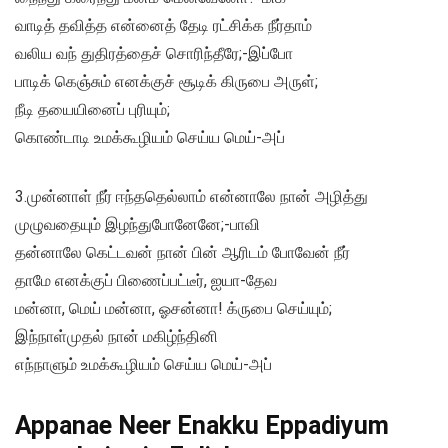
வாடித் தவித்த என்னைத் தேடி ரட்சிக்க நீர்தாம்
வலிய வந் துதிரத்தைச் சொரிந்தீரே;-இப்போ
பாடிக் கெஞ்சும் எனக்குச் சூடிக் கிருபை அருள்;
நீடி தயையினைப் புரியும்;
கொண்டாடி உமக்கூழியம் செய்ய மெய்-அப்
3.முன்னாள் நீர் ஈந்ததெல்லாம் என்னாலே நான் அழித்து
முழுவதையும் இழந்துபோனேனே;-பாவி
தன்னாலே கெட்டவன் நான் பின் ஆரிடம் போவேன் நீர்
தாமே எனக்குப் பிணைப்பட்டீர், ஐயா-தேவ
மன்னா, மெய் மன்னா, ஓசன்னா! க்ருபை செய்யும்;
இந்நாள்முதல் நான் மகிழ்ந்தினி
எந்நாளும் உமக்கூழியம் செய்ய மெய்-அப்
Appanae Neer Enakku Eppadiyum