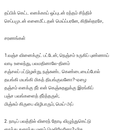
தப்பிக் கெட்ட எனக்காய் ஒப்புடன் ரத்தம் சிந்திச்
செப்பமுடன் எனைமீட்டதன் மெய்ப்பரனே, கிறிஸ்தரசே,
சரணங்கள்
1.வஞ்ச வினைக்குட் பட்டேன்; நெஞ்சம் உருகிப் புண்ணாய்
வாடி உலைந்து, பவமதினாலே-தினம்
சஞ்சலப் பட்டுழன்று, நஞ்சுண்ட கெண்டையைப்போல்
தயங்கி மயங்கி மிகத் தியங்குவனோ?-ஏழை
தஞ்சம் எனக்கு நீர் என் கெஞ்சுதலுக்கு இரங்கிப்
பஞ்ச பவங்களைத் தீர்த்தருள்;
மிஞ்சும் கிருபை விழிபாரும்; மெய்-அப்
2. நாடிப் பவத்தில் விரைந் தோடி விழுந்துகெட்டு
நைந்து கரைந்து மனம் மெலிவேனோ?-மிக