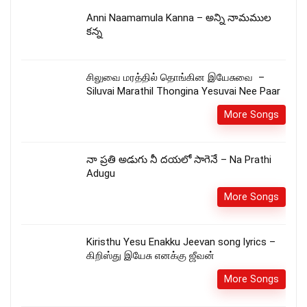
Anni Naamamula Kanna – అన్ని నామముల
కన్న
சிலுவை மரத்தில் தொங்கின இயேசுவை –
Siluvai Marathil Thongina Yesuvai Nee Paar
More Songs
నా ప్రతి అడుగు నీ దయలో సాగెనే – Na Prathi
Adugu
More Songs
Kiristhu Yesu Enakku Jeevan song lyrics –
கிறிஸ்து இயேசு எனக்கு ஜீவன்
More Songs