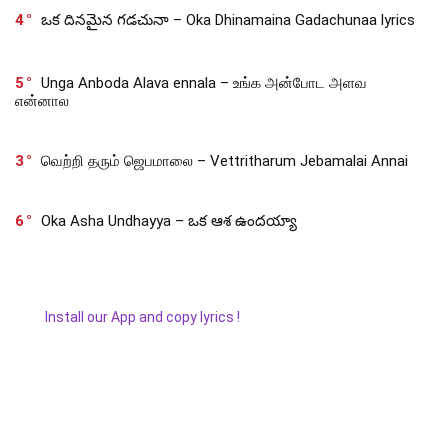
4
ఒక దినమైన గడచునా – Oka Dhinamaina Gadachunaa lyrics
5
Unga Anboda Alava ennala – உங்க அன்போட அளவ
என்னால
3
வெற்றி தரும் ஜெபமாலை – Vettritharum Jebamalai Annai
6
Oka Asha Undhayya – ఒక ఆశ ఉందయ్యా
Install our App and copy lyrics !