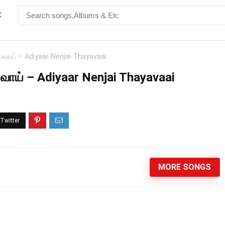
t
யவாய் – Adiyaar Nenjai Thayavaai
வாய் – Adiyaar Nenjai Thayavaai
MORE SONGS