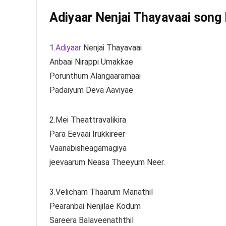
Adiyaar Nenjai Thayavaai song l
1.
Adiyaar
Nenjai Thayavaai
Anbaai Nirappi Umakkae
Porunthum Alangaaramaai
Padaiyum Deva Aaviyae
2.Mei Theattravalikira
Para Eevaai Irukkireer
Vaanabisheagamagiya
jeevaarum Neasa Theeyum Neer.
3.Velicham Thaarum Manathil
Pearanbai Nenjilae Kodum
Sareera Balaveenaththil