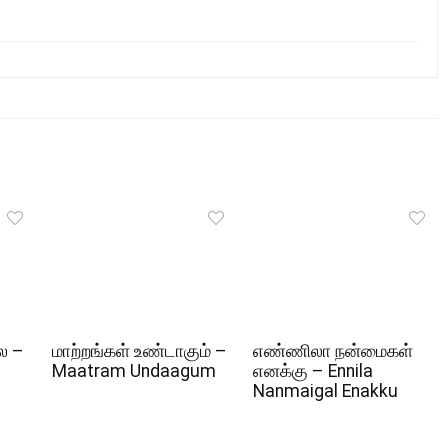
ல –
மாற்றங்கள் உண்டாகும் –
எண்ணிலா நன்மைகள்
Maatram Undaagum
எனக்கு – Ennila
Nanmaigal Enakku