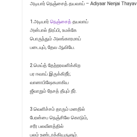
அடியார் நெஞ்சைத் தயவாய் – Adiyaar Nenjai Thayav
1.அடியார்
நெஞ்சைத்
தயவாய்
அன்பால் நிரப்பி, உமக்கே
பொருந்தும் அலங்காரமாய்
படையும், தேவ ஆவியே.
2.மெய்த் தேற்றரவளிக்கிற
பர ஈவாய் இருக்கிறீர்;
வானாபிஷேகமாகிய
ஜீவாறும் நேசத் தீயும் நீர்.
3.வெளிச்சம் தாரும் மனதில்
பேரன்பை நெஞ்சிலே கொடும்,
சரீர பலவீனத்தில்
பலம் உண்டாக்கியருளும்.