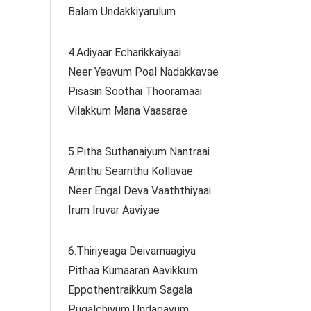
Balam Undakkiyarulum
4.Adiyaar Echarikkaiyaai
Neer Yeavum Poal Nadakkavae
Pisasin Soothai Thooramaai
Vilakkum Mana Vaasarae
5.Pitha Suthanaiyum Nantraai
Arinthu Searnthu Kollavae
Neer Engal Deva Vaaththiyaai
Irum Iruvar Aaviyae
6.Thiriyeaga Deivamaagiya
Pithaa Kumaaran Aavikkum
Eppothentraikkum Sagala
Pugalchiyum Undagavum