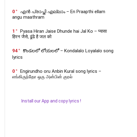
0
എൻ പ്രാപ്തി എല്ലാം – En Praapthi ellam
angu maathram
1
Pyasa Hiran Jaise Dhunde hai Jal Ko – प्यासा
हिरन जैसे, ढूंढे है जल को
94
కొండలలో లోయలలో – Kondalalo Loyalalo song
lyrics
0
Engirundho oru Anbin Kural song lyrics –
எங்கிருந்தோ ஒரு அன்பின் குரல்
Install our App and copy lyrics !