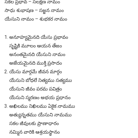
సకల ప్రభావ – సలక్షణ నామం
సాధు శుభాషణ – సజ్జన నామం
యేసుని నామం – శుభకర నామం
అనూహ్యమైనది యేసు ప్రభావం
సృష్టికి మూలం ఆయన తేజం
అనంతమైనది యేసుని నామం
అజేయమైనది ముక్తి ప్రసాదం
యేసు మార్గమే జీవన మార్గం
యేసుని బోధలే నిత్యము సత్యము
యేసుని జీవం పరమ పవిత్రం
యేసుని స్మరణం అభయ ప్రధానం
అఖిలము నిఖిలము ఏకైక నామము
అత్యున్నతము యేసుని నామము
సకల జీవులకు ప్రాణాధారం
నమ్మిన వారికి ఆశ్రయస్థానం