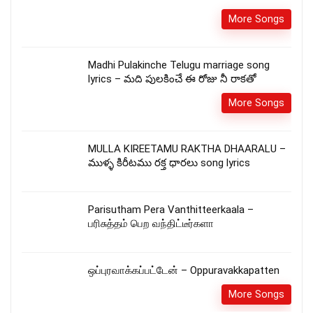
More Songs
Madhi Pulakinche Telugu marriage song
lyrics – మది పులకించే ఈ రోజు నీ రాకతో
More Songs
MULLA KIREETAMU RAKTHA DHAARALU –
ముళ్ళ కిరీటము రక్త ధారలు song lyrics
Parisutham Pera Vanthitteerkaala –
பரிசுத்தம் பெற வந்திட்டீர்களா
ஒப்புரவாக்கப்பட்டேன் – Oppuravakkapatten
More Songs