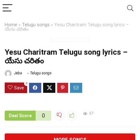
Home
»
Telugu songs
»
Yesu Charitram Telugu song lyrics –
యేసు చరితం
Yesu Charitram Telugu song lyrics –
యేసు చరితం
Jeba
Telugu songs
0
Save
57
0
Deal Score
MORE SONGS