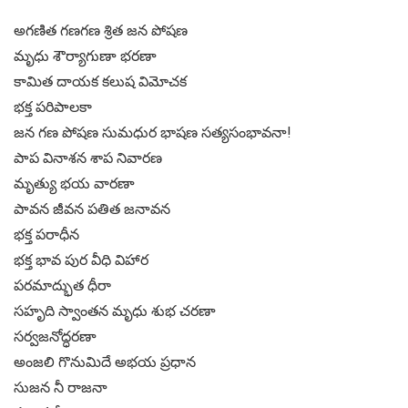
అగణిత గణగణ శ్రిత జన పోషణ
మృధు శౌర్యాగుణా భరణా
కామిత దాయక కలుష విమోచక
భక్త పరిపాలకా
జన గణ పోషణ సుమధుర భాషణ సత్యసంభావనా!
పాప వినాశన శాప నివారణ
మృత్యు భయ వారణా
పావన జీవన పతిత జనావన
భక్త పరాధీన
భక్త భావ పుర వీధి విహార
పరమాద్భుత ధీరా
సహృది స్వాంతన మృధు శుభ చరణా
సర్వజనోద్ధరణా
అంజలి గొనుమిదే అభయ ప్రధాన
సుజన నీ రాజనా