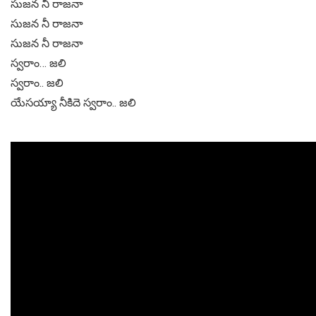
సుజన నీ రాజనా
సుజన నీ రాజనా
సుజన నీ రాజనా
స్వరాం… జలి
స్వరాం.. జలి
యేసయ్యా నీకిదె స్వరాం.. జలి