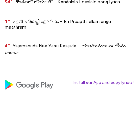
94
కొండలలో లోయలలో – Kondalalo Loyalalo song lyrics
1
എൻ പ്രാപ്തി എല്ലാം – En Praapthi ellam angu
maathram
4
Yajamanuda Naa Yesu Raajuda – యజమానుడా నా యేసు
రాజుడా
Install our App and copy lyrics !