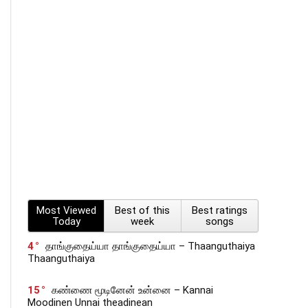
Most Viewed
Best of this
Best ratings
Today
week
songs
4
தாங்குதைய்யா தாங்குதைய்யா – Thaanguthaiya
Thaanguthaiya
15
கண்ணை மூடினேன் உன்னை – Kannai
Moodinen Unnai theadinean