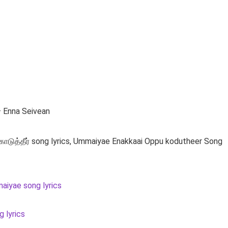
– Enna Seivean
கொடுத்தீர் song lyrics, Ummaiyae Enakkaai Oppu kodutheer Song
maiyae song lyrics
g lyrics