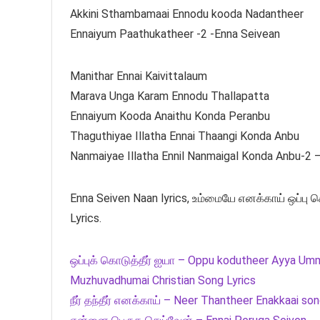
Akkini Sthambamaai Ennodu kooda Nadantheer
Ennaiyum Paathukatheer -2 -Enna Seivean
Manithar Ennai Kaivittalaum
Marava Unga Karam Ennodu Thallapatta
Ennaiyum Kooda Anaithu Konda Peranbu
Thaguthiyae Illatha Ennai Thaangi Konda Anbu
Nanmaiyae Illatha Ennil Nanmaigal Konda Anbu-2 
Enna Seiven Naan lyrics, உம்மையே எனக்காய் ஒப்பு 
Lyrics.
ஒப்புக் கொடுத்தீர் ஐயா – Oppu kodutheer Ayya Um
Muzhuvadhumai Christian Song Lyrics
நீர் தந்தீர் எனக்காய் – Neer Thantheer Enakkaai son