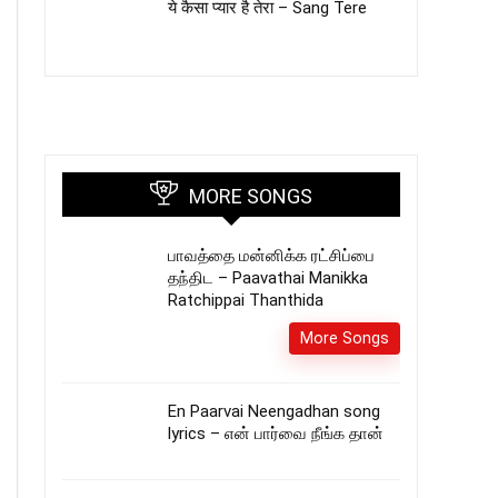
ये कैसा प्यार है तेरा – Sang Tere
MORE SONGS
பாவத்தை மன்னிக்க ரட்சிப்பை
தந்திட – Paavathai Manikka
Ratchippai Thanthida
More Songs
En Paarvai Neengadhan song
lyrics – என் பார்வை நீங்க தான்