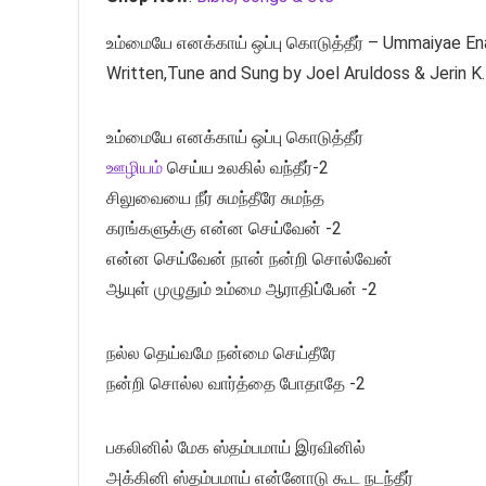
உம்மையே எனக்காய் ஒப்பு கொடுத்தீர் – Ummaiyae Ena
Written,Tune and Sung by Joel Aruldoss & Jerin K.
உம்மையே எனக்காய் ஒப்பு கொடுத்தீர்
ஊழியம்
செய்ய உலகில் வந்தீர்-2
சிலுவையை நீர் சுமந்தீரே சுமந்த
கரங்களுக்கு என்ன செய்வேன் -2
என்ன செய்வேன் நான் நன்றி சொல்வேன்
ஆயுள் முழுதும் உம்மை ஆராதிப்பேன் -2
நல்ல தெய்வமே நன்மை செய்தீரே
நன்றி சொல்ல வார்த்தை போதாதே -2
பகலினில் மேக ஸ்தம்பமாய் இரவினில்
அக்கினி ஸ்தம்பமாய் என்னோடு கூட நடந்தீர்