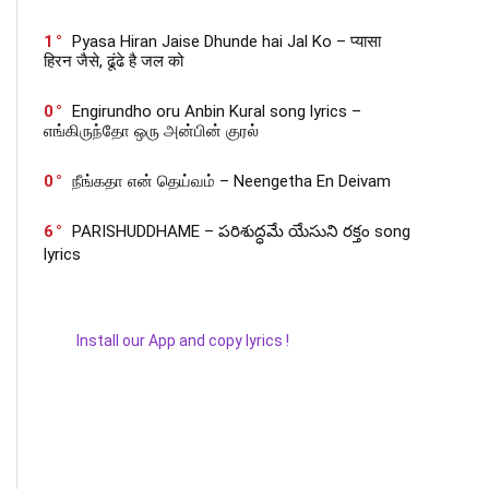
1
Pyasa Hiran Jaise Dhunde hai Jal Ko – प्यासा
हिरन जैसे, ढूंढे है जल को
0
Engirundho oru Anbin Kural song lyrics –
எங்கிருந்தோ ஒரு அன்பின் குரல்
0
நீங்கதா என் தெய்வம் – Neengetha En Deivam
6
PARISHUDDHAME – పరిశుద్ధమే యేసుని రక్తం song
lyrics
Install our App and copy lyrics !