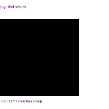
riyathai seiven
 Paul
Tamil christian songs