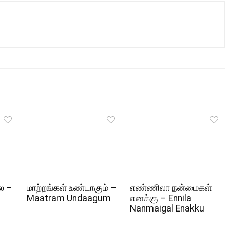
ல –
மாற்றங்கள் உண்டாகும் –
எண்ணிலா நன்மைகள்
Maatram Undaagum
எனக்கு – Ennila
Nanmaigal Enakku