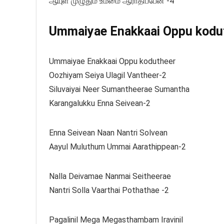
ஆயுள் முழுதும் உம்மை ஆராதிப்பேன் -4
Ummaiyae Enakkaai Oppu koduth
Ummaiyae Enakkaai Oppu kodutheer
Oozhiyam Seiya Ulagil Vantheer-2
Siluvaiyai Neer Sumantheerae Sumantha
Karangalukku Enna Seivean-2
Enna Seivean Naan Nantri Solvean
Aayul Muluthum Ummai Aarathippean-2
Nalla Deivamae Nanmai Seitheerae
Nantri Solla Vaarthai Pothathae -2
Pagalinil Mega Megasthambam Iravinil