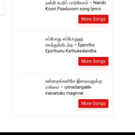
நன்றி கூறிப் பாடுவோம் – Nandri
Koori Paaduvom song lyrics
More Songs
எப்போது எப்போதுனு
காத்துக்கிடந்த – Eppothu
Epothunu Kathukedandha
More Songs
உன்னதங்களிலே இறைவனுக்கு
மகிமை – unnadangalile
iraivanuku magimai
More Songs