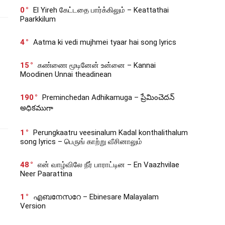
0
El Yireh கேட்டதை பார்க்கிலும் – Keattathai
Paarkkilum
4
Aatma ki vedi mujhmei tyaar hai song lyrics
15
கண்ணை மூடினேன் உன்னை – Kannai
Moodinen Unnai theadinean
190
Preminchedan Adhikamuga – ప్రేమించెదన్
అధికముగా
1
Perungkaatru veesinalum Kadal konthalithalum
song lyrics – பெருங் காற்று வீசினாலும்
48
என் வாழ்விலே நீர் பாராட்டின – En Vaazhvilae
Neer Paarattina
1
എബനേസറേ – Ebinesare Malayalam
Version