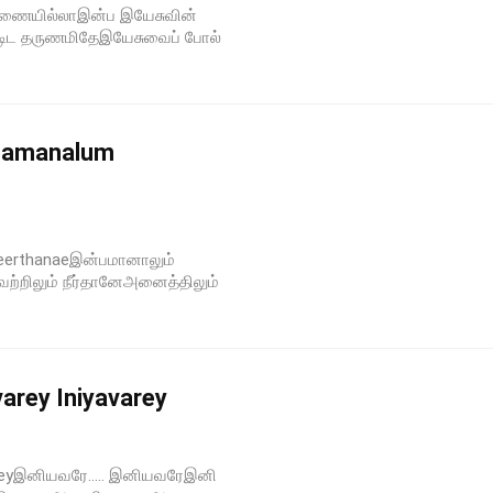
் இணையில்லாஇன்ப இயேசுவின்
ாடிட தருணமிதேஇயேசுவைப் போல்
bamanalum
Neerthanaeஇன்பமானாலும்
வற்றிலும் நீர்தானேஅனைத்திலும்
varey Iniyavarey
areyஇனியவரே….. இனியவரேஇனி