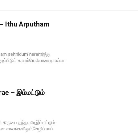
 – Ithu Arputham
utham seithidum neramஇது
எழுப்பிடும் காலம்யெகோவா ராஃப்பா
ae – இம்மட்டும்
் கிருபை தந்தவரேஇம்மட்டும்
ான காலங்களிலும்செழிப்பாய்