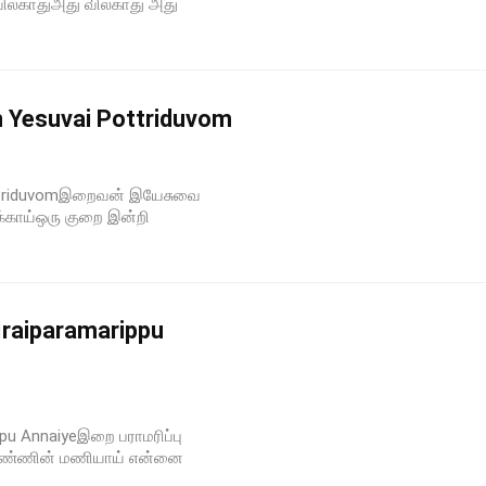
 விலகாதுஅது விலகாது அது
n Yesuvai Pottriduvom
ottriduvomஇறைவன் இயேசுவை
காய்ஒரு குறை இன்றி
raiparamarippu
pu Annaiyeஇறை பராமரிப்பு
கண்ணின் மணியாய் என்னை