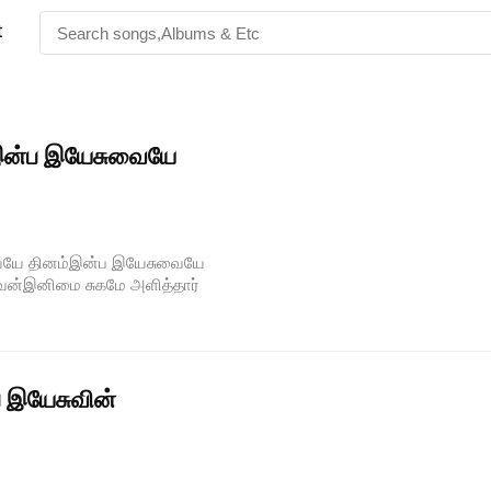
t
இன்ப இயேசுவையே
வையே தினம்இன்ப இயேசுவையே
டுவேன்இனிமை சுகமே அளித்தார்
ப இயேசுவின்