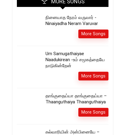
MORE SONGS
நினையாத நேரம் வருவார் -
Ninaiyadha Neram Varuvar
More Songs
Um Samugathaiyae
Naadukirean -உம் சமூகத்தையே
நாடுகின்றேன்
More Songs
தாங்குதைய்யா தாங்குதைய்யா –
Thaanguthaiya Thaanguthaiya
More Songs
கல்வாரியின் அன்பினையே –