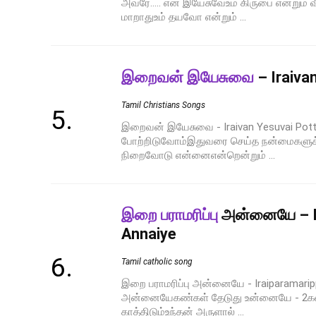
அவரே….. என் இயேசுவேஉம் கிருபை என்றும்
மாறாதுஉம் தயவோ என்றும் ...
இறைவன் இயேசுவை
– Iraiva
Tamil Christians Songs
இறைவன் இயேசுவை - Iraivan Yesuvai P
போற்றிடுவோம்இதுவரை செய்த நன்மைகளுக்
நிறைவோடு என்னைஎன்றென்றும் ...
இறை பராமரிப்பு
அன்னையே – I
Annaiye
Tamil catholic song
இறை பராமரிப்பு அன்னையே - Iraiparamarip
அன்னையேகண்கள் தேடுது உன்னையே - 2
காத்திடும்உந்தன் அருளால் ...