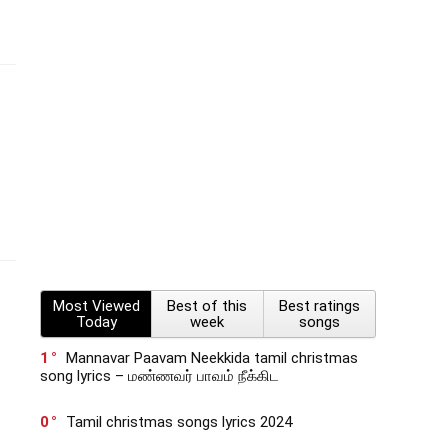
Most Viewed
Best of this
Best ratings
Today
week
songs
1
Mannavar Paavam Neekkida tamil christmas
song lyrics – மண்ணவர் பாவம் நீக்கிட
0
Tamil christmas songs lyrics 2024