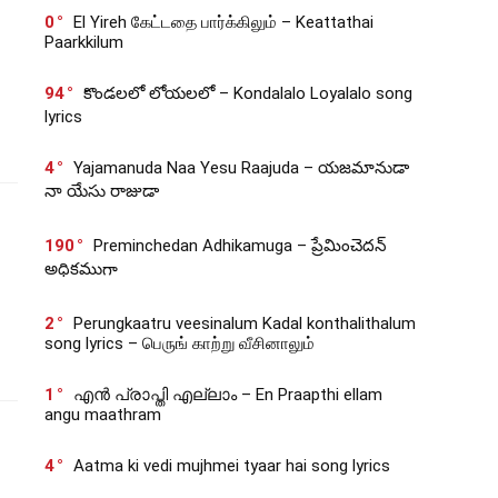
0
El Yireh கேட்டதை பார்க்கிலும் – Keattathai
Paarkkilum
94
కొండలలో లోయలలో – Kondalalo Loyalalo song
lyrics
4
Yajamanuda Naa Yesu Raajuda – యజమానుడా
నా యేసు రాజుడా
190
Preminchedan Adhikamuga – ప్రేమించెదన్
అధికముగా
2
Perungkaatru veesinalum Kadal konthalithalum
song lyrics – பெருங் காற்று வீசினாலும்
1
എൻ പ്രാപ്തി എല്ലാം – En Praapthi ellam
angu maathram
4
Aatma ki vedi mujhmei tyaar hai song lyrics