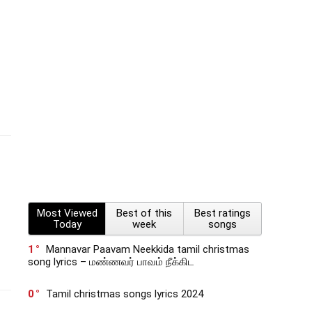
Most Viewed
Best of this
Best ratings
Today
week
songs
1
Mannavar Paavam Neekkida tamil christmas
song lyrics – மண்ணவர் பாவம் நீக்கிட
0
Tamil christmas songs lyrics 2024