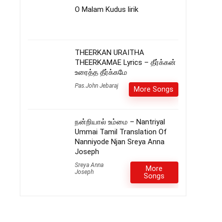
O Malam Kudus lirik
THEERKAN URAITHA
THEERKAMAE Lyrics – தீர்க்கன்
உரைத்த தீர்க்கமே
Pas.John Jebaraj
More Songs
நன்றியால் உம்மை – Nantriyal
Ummai Tamil Translation Of
Nanniyode Njan Sreya Anna
Joseph
Sreya Anna
More
Joseph
Songs