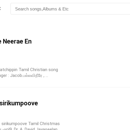
t
e Neerae En
Ratchippin Tamil Christian song
r : Jacob.பல்லவிநீரே , ...
sirikumpoove
ve sirikumpoove Tamil Christmas
ol9. Dr. A. David Jayaseelan...