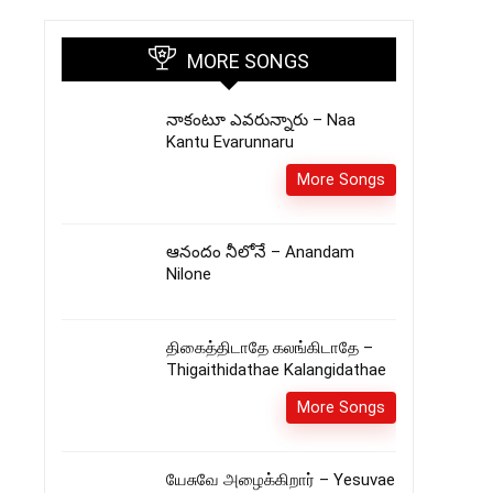
MORE SONGS
నాకంటూ ఎవరున్నారు – Naa
Kantu Evarunnaru
More Songs
ఆనందం నీలోనే – Anandam
Nilone
திகைத்திடாதே கலங்கிடாதே –
Thigaithidathae Kalangidathae
More Songs
யேசுவே அழைக்கிறார் – Yesuvae