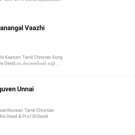
sanangal Vaazhi
zhi Kaatum Tamil Christan Song
ha David.பாடல்வசனங்கள் வழி ...
uven Unnai
anthuvean Tamil Christian
ha David & Prof.Dr.David