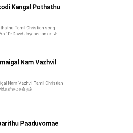
odi Kangal Pothathu
hathu Tamil Christian song
of.Dr.David Jayaseelan.பாடல்...
nmaigal Nam Vazhvil
gal Nam Vazhvil Tamil Christian
vid.நன்மைகள் நம்
parithu Paaduvomae