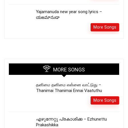
Yajamanuda new year song lyrics –
యజమానుడా
More Songs
MORE SONGS
தனிமை தனிமை என்னை வாட்டுது –
Thanimai Thanimai Ennai Vaatuthu
More Songs
എഴുന്നേറ്റു പ്രകാശിക്ക – Ezhunettu
Prakashikka