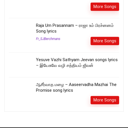
More Songs
Raja Um Prasannam – ராஜா உம் பிரச்னனம்
Song lyrics
Fr_SJBerchmans
More Songs
Yesuve Vazhi Sathyam Jeevan songs lyrics
– இயேசுவே வழி சத்தியம் ஜீவன்
ஆசீர்வாத மழை – Aaseervadha Mazhai The
Promise song lyrics
More Songs