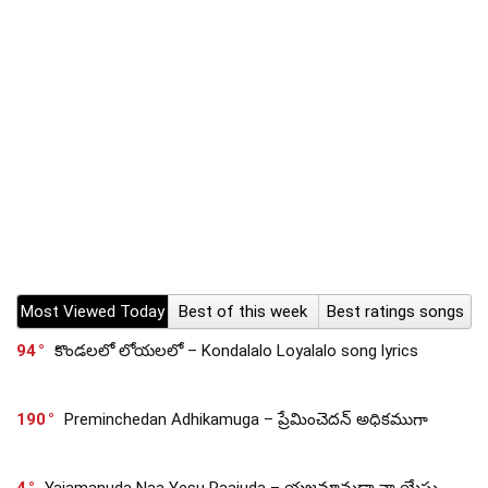
Most Viewed Today
Best of this week
Best ratings songs
94
కొండలలో లోయలలో – Kondalalo Loyalalo song lyrics
190
Preminchedan Adhikamuga – ప్రేమించెదన్ అధికముగా
4
Yajamanuda Naa Yesu Raajuda – యజమానుడా నా యేసు