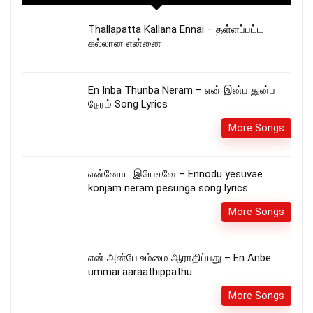
Thallapatta Kallana Ennai – தள்ளப்பட்ட
கல்லான என்னை
En Inba Thunba Neram – என் இன்ப துன்ப
நேரம் Song Lyrics
More Songs
என்னோட இயேசுவே – Ennodu yesuvae
konjam neram pesunga song lyrics
More Songs
என் அன்பே உம்மை ஆராதிப்பது – En Anbe
ummai aaraathippathu
More Songs