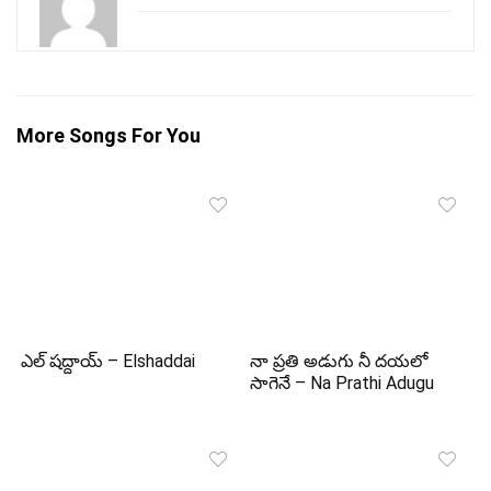
More Songs For You
ఎల్ షద్దాయ్ – Elshaddai
నా ప్రతి అడుగు నీ దయలో
సాగెనే – Na Prathi Adugu