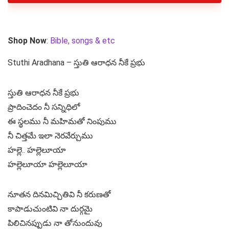
Shop Now
:
Bible, songs & etc
Stuthi Aradhana – స్తుతి ఆరాధన నీకే ప్రభు
స్తుతి ఆరాధన నీకే ప్రభు
ప్రాదించెదం నీ సన్నిధిలో
ఈ స్థలము నీ మహిమతో నింపుము
నీ చిత్తమే ఇలా నెరవేర్చుము
హల్లె.. హల్లెలూయా
హల్లెలూయా హల్లెలూయా
నూతన దినమిచ్చితివి నీ కరుణతో
కాపాడుచుంటివి నా దుర్గమై
పిలిచినప్పుడు నా తోనుందువు