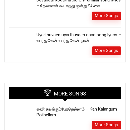
Devanaal Kodathathu Ontrumillai song lyrics
– தேவனால் கூடாதது ஒன்றுமில்லை
More Songs
Uyarthuvaen uyarthuvaen naan song lyrics –
உயர்துவேன் உயர்துவேன் நான்
More Songs
MORE SONGS
கண் கலங்கும்போதெல்லாம் – Kan Kalangum
Pothellam
More Songs