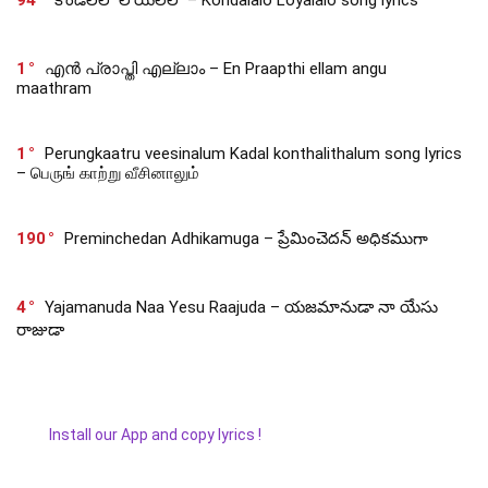
94
కొండలలో లోయలలో – Kondalalo Loyalalo song lyrics
1
എൻ പ്രാപ്തി എല്ലാം – En Praapthi ellam angu
maathram
1
Perungkaatru veesinalum Kadal konthalithalum song lyrics
– பெருங் காற்று வீசினாலும்
190
Preminchedan Adhikamuga – ప్రేమించెదన్ అధికముగా
4
Yajamanuda Naa Yesu Raajuda – యజమానుడా నా యేసు
రాజుడా
Install our App and copy lyrics !