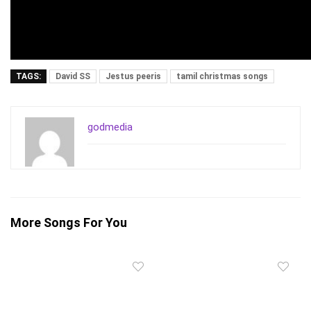
TAGS:
David SS
Jestus peeris
tamil christmas songs
godmedia
More Songs For You