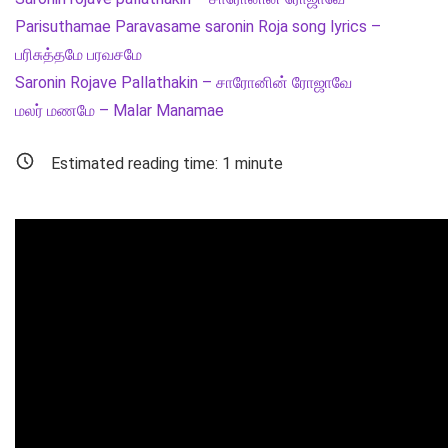
Parisuthamae Paravasame saronin Roja song lyrics –
பரிசுத்தமே பரவசமே
Saronin Rojave Pallathakin – சாரோனின் ரோஜாவே
மலர் மணமே – Malar Manamae
Estimated reading time:
1
minute