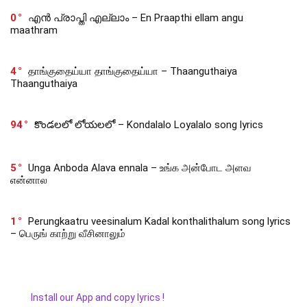
0
എൻ പ്രാപ്തി എല്ലാം – En Praapthi ellam angu
maathram
4
தாங்குதைய்யா தாங்குதைய்யா – Thaanguthaiya
Thaanguthaiya
94
కొండలలో లోయలలో – Kondalalo Loyalalo song lyrics
5
Unga Anboda Alava ennala – உங்க அன்போட அளவ
என்னால
1
Perungkaatru veesinalum Kadal konthalithalum song lyrics
– பெருங் காற்று வீசினாலும்
Install our App and copy lyrics !