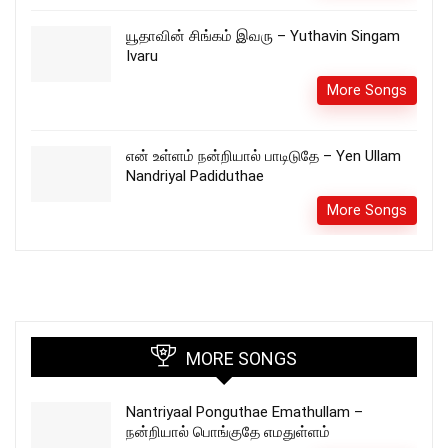
யூதாவின் சிங்கம் இவரு – Yuthavin Singam
Ivaru
More Songs
என் உள்ளம் நன்றியால் பாடிடுதே – Yen Ullam
Nandriyal Padiduthae
More Songs
MORE SONGS
Nantriyaal Ponguthae Emathullam –
நன்றியால் பொங்குதே எமதுள்ளம்