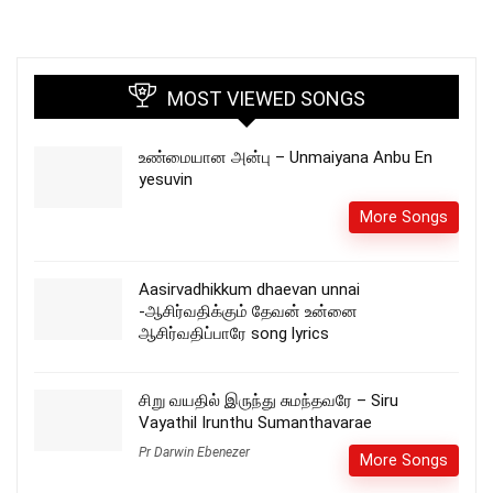
MOST VIEWED SONGS
உண்மையான அன்பு – Unmaiyana Anbu En
yesuvin
More Songs
Aasirvadhikkum dhaevan unnai
-ஆசிர்வதிக்கும் தேவன் உன்னை
ஆசிர்வதிப்பாரே song lyrics
சிறு வயதில் இருந்து சுமந்தவரே – Siru
Vayathil Irunthu Sumanthavarae
Pr Darwin Ebenezer
More Songs