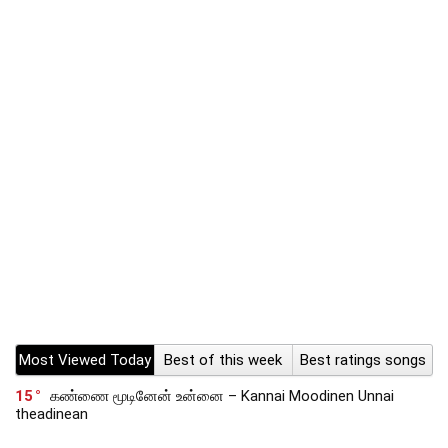
Most Viewed Today
Best of this week
Best ratings songs
15
கண்ணை மூடினேன் உன்னை – Kannai Moodinen Unnai
theadinean