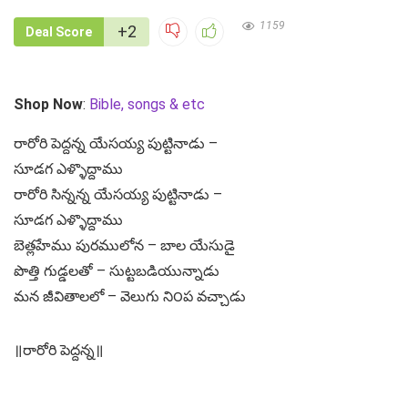
1159
+2
Deal Score
Shop Now
:
Bible, songs & etc
రారోరి పెద్దన్న యేసయ్య పుట్టినాడు –
సూడగ ఎళ్ళొద్దాము
రారోరి సిన్నన్న యేసయ్య పుట్టినాడు –
సూడగ ఎళ్ళొద్దాము
బెత్లహేము పురములోన – బాల యేసుడై
పొత్తి గుడ్డలతో – సుట్టబడియున్నాడు
మన జీవితాలలో – వెలుగు ని౦ప వచ్చాడు
॥రారోరి పెద్దన్న॥