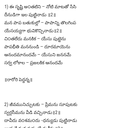
1) ఈ సృష్టి అ౦తటిని – నోటి మాటతో సేసి
దీనుడిగా ఇల పుట్టినాడు ॥2॥
మన పాప బతుకుల్లో – పాపాన్ని తొలగింప
యేసయ్యగా భువికొచ్చినాడు॥2॥
చి౦తలేదు మనకిక – యేసు పుట్టెను
పాపభీతి మననుండి – దూరమాయెను
ఆనందమానందమే – యేసుని జననమే
సర్వ లోకాల – ప్రజలకిక ఆనందమే
॥రారోరి పెద్దన్న॥
2) జీవమునిచ్చుటకు – ప్రేమను సూపుటకు
స్వర్గసీమను వీడి వచ్చినాడు॥2॥
దావీదు వ౦శమ౦దు -ధన్యుడు పుట్టినాడు