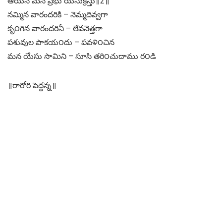
ఆయనే మన ప్రభు యేసుక్రీస్తు॥2॥
నమ్మిన వారందరికి – నెమ్మదివ్వగా
కృ౦గిన వారందరినీ – లేవనెత్తగా
పశువుల పాకయ౦దు – పవళి౦చిన
మన యేసు సామిని – సూసి తరి౦చుదాము ర౦డి
॥రారోరి పెద్దన్న॥