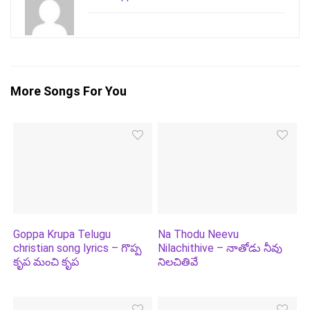
More Songs For You
Goppa Krupa Telugu
Na Thodu Neevu
christian song lyrics – గొప్ప
Nilachithive – నాతోడు నీవు
కృప మంచి కృప
నిలచితివే