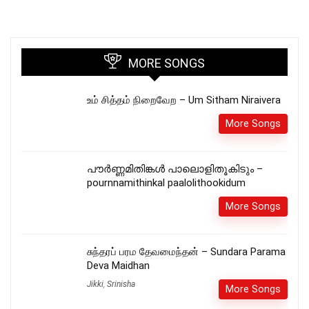
MORE SONGS
உம் சித்தம் நிறைவேற – Um Sitham Niraivera
More Songs
പൗർണ്ണമിതിങ്കൾ പാലൊളിതൂകിടും –
pournnamithinkal paalolithookidum
More Songs
சுந்தரப் பரம தேவமைந்தன் – Sundara Parama
Deva Maidhan
Jikki
,
Srinisha
More Songs