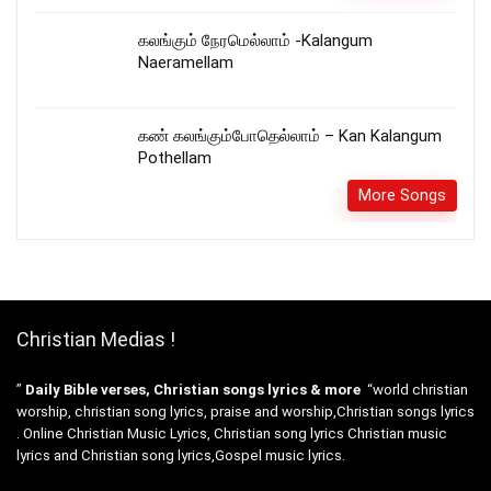
கலங்கும் நேரமெல்லாம் -Kalangum
Naeramellam
கண் கலங்கும்போதெல்லாம் – Kan Kalangum
Pothellam
More Songs
Christian Medias !
”
Daily Bible verses, Christian songs lyrics & more
“world christian
worship, christian song lyrics, praise and worship,Christian songs lyrics
. Online Christian Music Lyrics, Christian song lyrics Christian music
lyrics and Christian song lyrics,Gospel music lyrics.