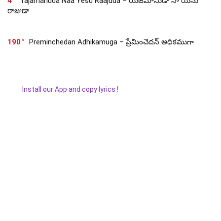
4
Yajamanuda Naa Yesu Raajuda – యజమానుడా నా యేసు
రాజుడా
190
Preminchedan Adhikamuga – ప్రేమించెదన్ అధికముగా
Install our App and copy lyrics !