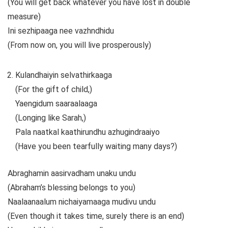
(You will get back whatever you have lost in double
measure)
Ini sezhipaaga nee vazhndhidu
(From now on, you will live prosperously)
Kulandhaiyin selvathirkaaga
(For the gift of child,)
Yaengidum saaraalaaga
(Longing like Sarah,)
Pala naatkal kaathirundhu azhugindraaiyo
(Have you been tearfully waiting many days?)
Abraghamin aasirvadham unaku undu
(Abraham’s blessing belongs to you)
Naalaanaalum nichaiyamaaga mudivu undu
(Even though it takes time, surely there is an end)