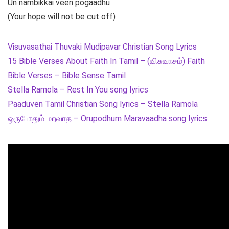
Un nambikkai veen pogaadhu
(Your hope will not be cut off)
Visuvasathai Thuvaki Mudipavar Christian Song Lyrics
15 Bible Verses About Faith In Tamil – (விசுவாசம்) Faith
Bible Verses – Bible Sense Tamil
Stella Ramola – Rest In You song lyrics
Paaduven Tamil Christian Song lyrics – Stella Ramola
ஒருபோதும் மறவாத – Orupodhum Maravaadha song lyrics