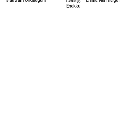
Maatram Undaagum
எனக்கு – Ennila Nanmaigal
Enakku