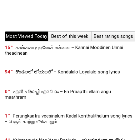
Most Viewed Today
Best of this week
Best ratings songs
15
கண்ணை மூடினேன் உன்னை – Kannai Moodinen Unnai
theadinean
94
కొండలలో లోయలలో – Kondalalo Loyalalo song lyrics
0
എൻ പ്രാപ്തി എല്ലാം – En Praapthi ellam angu
maathram
1
Perungkaatru veesinalum Kadal konthalithalum song lyrics
– பெருங் காற்று வீசினாலும்