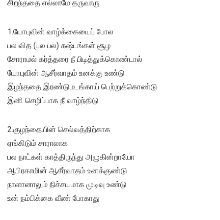
சிறந்ததை எல்லாமே தருவாரு
1.யோபுவின் வாழ்க்கையைப் போல
பல வித (பல பல) கஷ்டங்கள் சூழ
சோராமல் கர்த்தரை நீ பிடித்துக்கொண்டால்
யோபுவின் ஆசீர்வாதம் உனக்கு உண்டு
இழந்ததை இரண்டுமடங்காய் பெற்றுக்கொண்டு
இனி செழிப்பாக நீ வாழ்ந்திடு
2.குழந்தையின் செல்வத்திற்காக
ஏங்கிடும் சாராலாக
பல நாட்கள் காத்திருந்து அழுகின்றாயோ
ஆபிரகாமின் ஆசீர்வாதம் உனக்குண்டு
நாளானாலும் நிச்சயமாக முடிவு உண்டு
உன் நம்பிக்கை வீண் போகாது