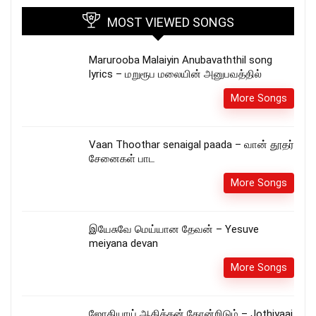
MOST VIEWED SONGS
Marurooba Malaiyin Anubavaththil song
lyrics – மறுரூப மலையின் அனுபவத்தில்
More Songs
Vaan Thoothar senaigal paada – வான் தூதர்
சேனைகள் பாட
More Songs
இயேசுவே மெய்யான தேவன் – Yesuve
meiyana devan
More Songs
ஜோதியாய் ஆதித்தன் தோன்றிடும் – Jothiyaai