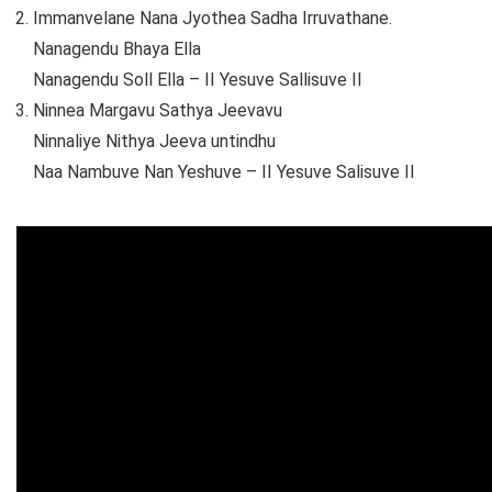
Immanvelane Nana Jyothea Sadha Irruvathane.
Nanagendu Bhaya Ella
Nanagendu Soll Ella – II Yesuve Sallisuve II
Ninnea Margavu Sathya Jeevavu
Ninnaliye Nithya Jeeva untindhu
Naa Nambuve Nan Yeshuve – II Yesuve Salisuve II