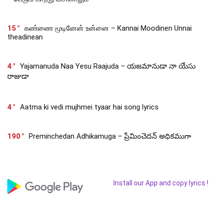
15
கண்ணை மூடினேன் உன்னை – Kannai Moodinen Unnai
theadinean
4
Yajamanuda Naa Yesu Raajuda – యజమానుడా నా యేసు
రాజుడా
4
Aatma ki vedi mujhmei tyaar hai song lyrics
190
Preminchedan Adhikamuga – ప్రేమించెదన్ అధికముగా
Install our App and copy lyrics !