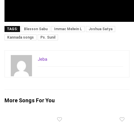
TAGS:
Blesson Sabu
Immac Melwin L
Joshua Satya
Kannada songs
Ps. Sunil
Jeba
More Songs For You