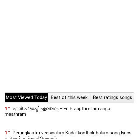
Most Viewed Today
Best of this week
Best ratings songs
1
എൻ പ്രാപ്തി എല്ലാം – En Praapthi ellam angu
maathram
1
Perungkaatru veesinalum Kadal konthalithalum song lyrics
– பெருங் காற்று வீசினாலும்