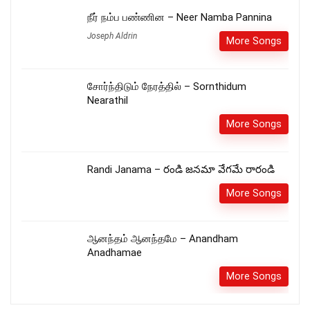
நீர் நம்ப பண்ணின – Neer Namba Pannina
Joseph Aldrin
More Songs
சோர்ந்திடும் நேரத்தில் – Sornthidum
Nearathil
More Songs
Randi Janama – రండి జనమా వేగమే రారండి
More Songs
ஆனந்தம் ஆனந்தமே – Anandham
Anadhamae
More Songs