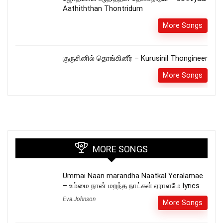
Aathiththan Thontridum
More Songs
குருசினில் தொங்கினீர் – Kurusinil Thongineer
More Songs
MORE SONGS
Ummai Naan marandha Naatkal Yeralamae
– உம்மை நான் மறந்த நாட்கள் ஏராளமே lyrics
Eva.Johnson
More Songs