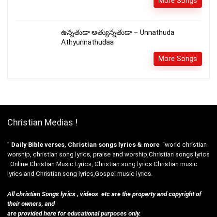
More Songs
ఉన్నతుడా అత్యున్నతుడా – Unnathuda
Athyunnathudaa
More Songs
Christian Medias !
”
Daily Bible verses, Christian songs lyrics & more
“world christian
worship, christian song lyrics, praise and worship,Christian songs lyrics
. Online Christian Music Lyrics, Christian song lyrics Christian music
lyrics and Christian song lyrics,Gospel music lyrics.
All christian Songs lyrics , videos etc are the property and copyright of
their owners, and
are provided here for educational purposes only.