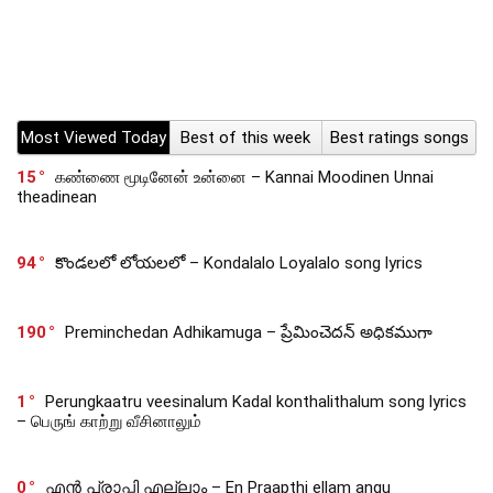
Most Viewed Today
Best of this week
Best ratings songs
15
கண்ணை மூடினேன் உன்னை – Kannai Moodinen Unnai
theadinean
94
కొండలలో లోయలలో – Kondalalo Loyalalo song lyrics
190
Preminchedan Adhikamuga – ప్రేమించెదన్ అధికముగా
1
Perungkaatru veesinalum Kadal konthalithalum song lyrics
– பெருங் காற்று வீசினாலும்
0
എൻ പ്രാപ്തി എല്ലാം – En Praapthi ellam angu