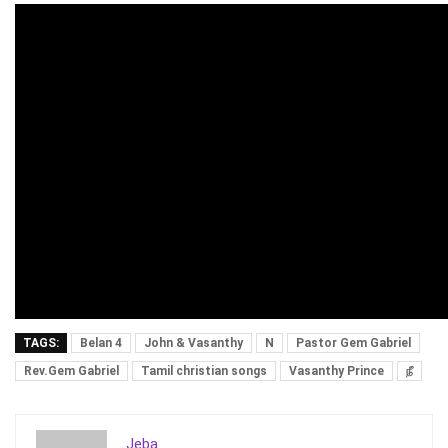
TAGS:
Belan 4
John & Vasanthy
N
Pastor Gem Gabriel
Rev.Gem Gabriel
Tamil christian songs
Vasanthy Prince
நீ
Jeba