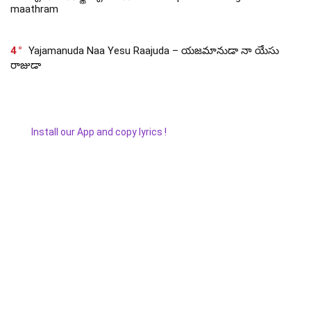
maathram
4
Yajamanuda Naa Yesu Raajuda – యజమానుడా నా యేసు
రాజుడా
Install our App and copy lyrics !