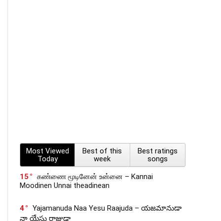
Most Viewed
Best of this
Best ratings
Today
week
songs
15
கண்ணை மூடினேன் உன்னை – Kannai
Moodinen Unnai theadinean
4
Yajamanuda Naa Yesu Raajuda – యజమానుడా
నా యేసు రాజుడా