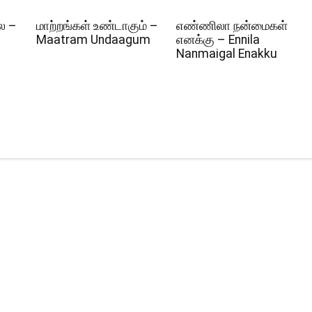
ல –
மாற்றங்கள் உண்டாகும் –
எண்ணிலா நன்மைகள்
Maatram Undaagum
எனக்கு – Ennila
Nanmaigal Enakku