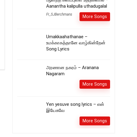
ஆனந்த களிப்புள்ள உதடுகளால் –
Aanantha kalipulla uthadugalal
Fr_SJBerchmans
More Songs
Umakkaahathanae –
உமக்காகத்தானே வாழ்கின்றேன்
Song Lyrics
அரணான நகரம் – Aranana
Nagaram
More Songs
Yen yesuve song lyrics – என்
இயேசுவே
More Songs