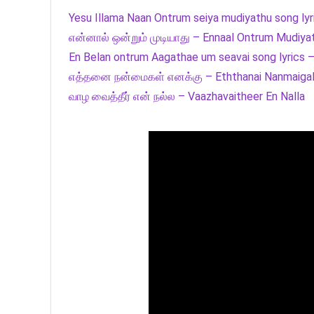
Yesu Illama Naan Ontrum seiya mudiyathu song lyr
என்னால் ஒன்றும் முடியாது – Ennaal Ontrum Mudiya
En Belan ontrum Aagathae um seavai song lyrics
எத்தனை நன்மைகள் எனக்கு – Eththanai Nanmaigal 
வாழ வைத்தீர் என் நல்ல – Vaazhavaitheer En Nalla