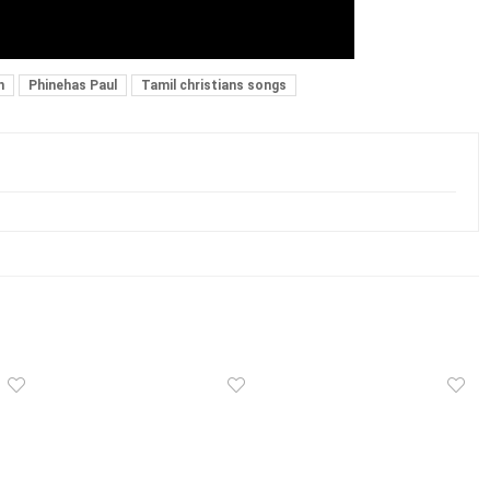
n
Phinehas Paul
Tamil christians songs