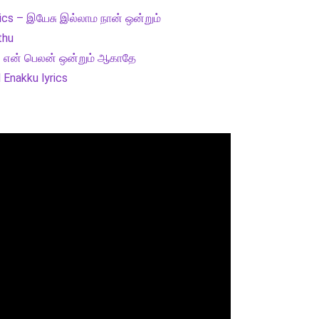
ics – இயேசு இல்லாம நான் ஒன்றும்
thu
 – என் பெலன் ஒன்றும் ஆகாதே
Enakku lyrics