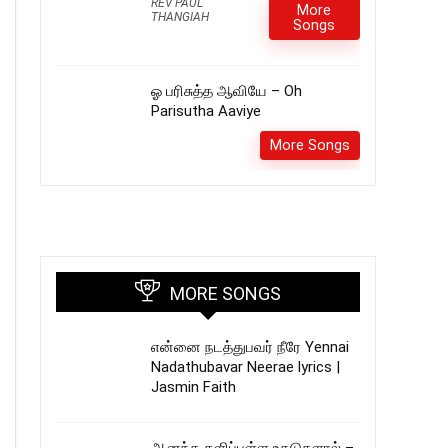
REV PAUL
More
THANGIAH
Songs
ஓ பரிசுத்த ஆவியே – Oh
Parisutha Aaviye
More Songs
MORE SONGS
என்னை நடத்துபவர் நீரே Yennai
Nadathubavar Neerae lyrics |
Jasmin Faith