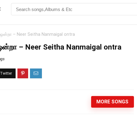
t
் ஒன்றா – Neer Seitha Nanmaigal ontra
 ஒன்றா – Neer Seitha Nanmaigal ontra
ngs
MORE SONGS