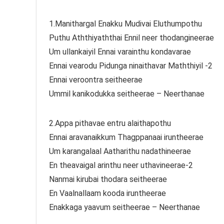
1.Manithargal Enakku Mudivai Eluthumpothu
Puthu Aththiyaththai Ennil neer thodangineerae
Um ullankaiyil Ennai varainthu kondavarae
Ennai vearodu Pidunga ninaithavar Maththiyil -2
Ennai veroontra seitheerae
Ummil kanikodukka seitheerae – Neerthanae
2.Appa pithavae entru alaithapothu
Ennai aravanaikkum Thagppanaai iruntheerae
Um karangalaal Aatharithu nadathineerae
En theavaigal arinthu neer uthavineerae-2
Nanmai kirubai thodara seitheerae
En Vaalnallaam kooda iruntheerae
Enakkaga yaavum seitheerae – Neerthanae