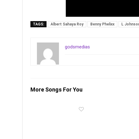
TAGS:
Albert Sahaya Roy
Benny Phelixx
L Johnso
godsmedias
More Songs For You