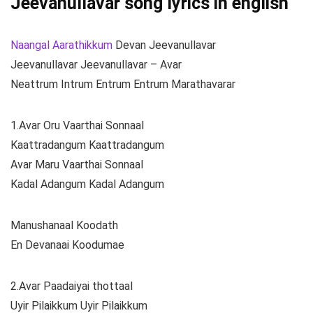
Jeevanullavar song lyrics in english
Naangal Aarathikkum
Devan Jeevanullavar
Jeevanullavar Jeevanullavar – Avar
Neattrum Intrum Entrum Entrum Marathavarar
1.Avar Oru Vaarthai Sonnaal
Kaattradangum Kaattradangum
Avar Maru Vaarthai Sonnaal
Kadal Adangum Kadal Adangum
Manushanaal Koodath
En Devanaai Koodumae
2.Avar Paadaiyai thottaal
Uyir Pilaikkum Uyir Pilaikkum