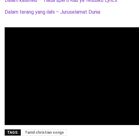
Dalam kasihMu – Tiada sperti Kau ya Yesusku Lyrics
Dalam terang yang ilahi – Juruselamat Dunia
TAGS:
Tamil christian songs