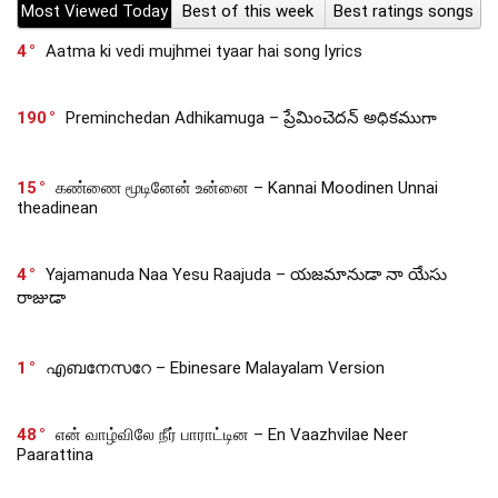
Most Viewed Today
Best of this week
Best ratings songs
4
Aatma ki vedi mujhmei tyaar hai song lyrics
190
Preminchedan Adhikamuga – ప్రేమించెదన్ అధికముగా
15
கண்ணை மூடினேன் உன்னை – Kannai Moodinen Unnai
theadinean
4
Yajamanuda Naa Yesu Raajuda – యజమానుడా నా యేసు
రాజుడా
1
എബനേസറേ – Ebinesare Malayalam Version
48
என் வாழ்விலே நீர் பாராட்டின – En Vaazhvilae Neer
Paarattina