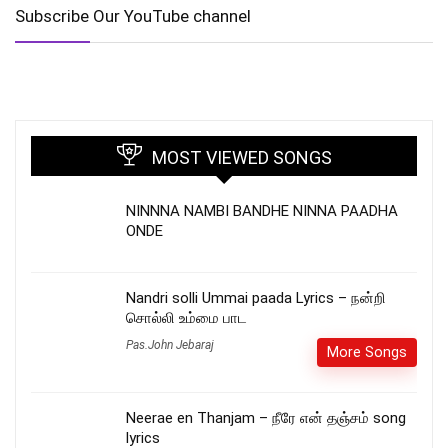
Subscribe Our YouTube channel
MOST VIEWED SONGS
NINNNA NAMBI BANDHE NINNA PAADHA
ONDE
Nandri solli Ummai paada Lyrics – நன்றி
சொல்லி உம்மை பாட
Pas.John Jebaraj
More Songs
Neerae en Thanjam – நீரே என் தஞ்சம் song
lyrics