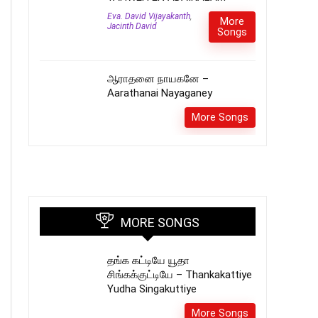
Eva. David Vijayakanth
,
More
Jacinth David
Songs
ஆராதனை நாயகனே –
Aarathanai Nayaganey
More Songs
MORE SONGS
தங்க கட்டியே யூதா
சிங்கக்குட்டியே – Thankakattiye
Yudha Singakuttiye
More Songs