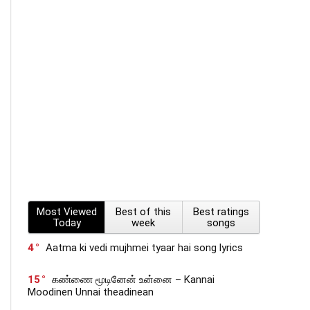
Most Viewed
Best of this
Best ratings
Today
week
songs
4
Aatma ki vedi mujhmei tyaar hai song lyrics
15
கண்ணை மூடினேன் உன்னை – Kannai
Moodinen Unnai theadinean