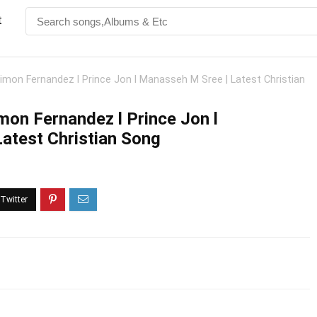
t
mon Fernandez l Prince Jon l Manasseh M Sree | Latest Christian
on Fernandez l Prince Jon l
atest Christian Song