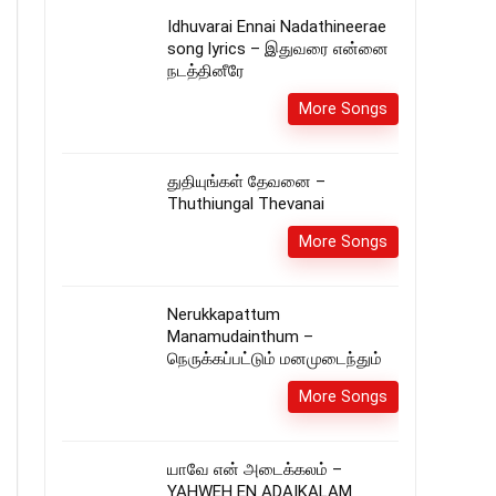
Idhuvarai Ennai Nadathineerae
song lyrics – இதுவரை என்னை
நடத்தினீரே
More Songs
துதியுங்கள் தேவனை –
Thuthiungal Thevanai
More Songs
Nerukkapattum
Manamudainthum –
நெருக்கப்பட்டும் மனமுடைந்தும்
More Songs
யாவே என் அடைக்கலம் –
YAHWEH EN ADAIKALAM