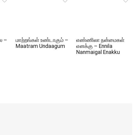
ல –
மாற்றங்கள் உண்டாகும் –
எண்ணிலா நன்மைகள்
Maatram Undaagum
எனக்கு – Ennila
Nanmaigal Enakku