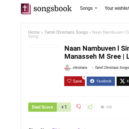
Songs
Your wishlis
Home
»
Tamil Christians Songs
»
Naan Nambuven l Si
Song
Naan Nambuven l Sim
Manasseh M Sree | L
christians
Tamil Christians Songs
0
Save
+1
Deal Score
336