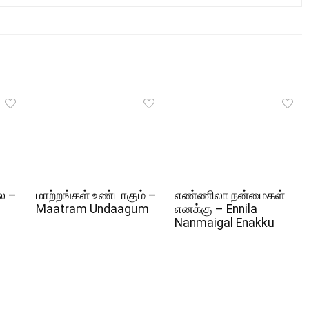
ல –
மாற்றங்கள் உண்டாகும் –
எண்ணிலா நன்மைகள்
Maatram Undaagum
எனக்கு – Ennila
Nanmaigal Enakku