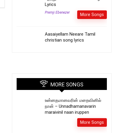
Lyrics
Premji Ebenezer
More Songs
Aasaiyellam Neeare Tamil
christian song lyrics
MORE SONGS
உன்னதமானவரின் மறைவினில்
நான் – Unnadhamanavarin
maraivinil naan iruppen
More Songs