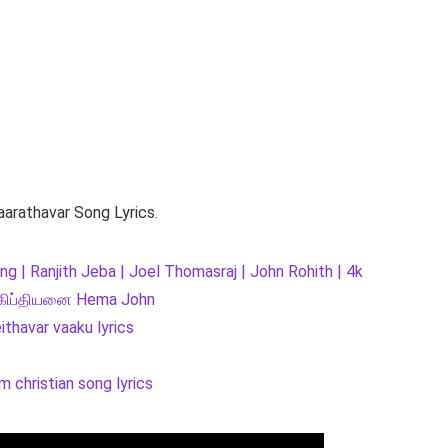
arathavar Song Lyrics.
 Ranjith Jeba | Joel Thomasraj | John Rohith | 4k
 எகிப்தியனை Hema John
thavar vaaku lyrics
 christian song lyrics