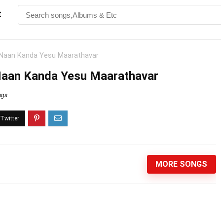
t
 Naan Kanda Yesu Maarathavar
Naan Kanda Yesu Maarathavar
ngs
MORE SONGS