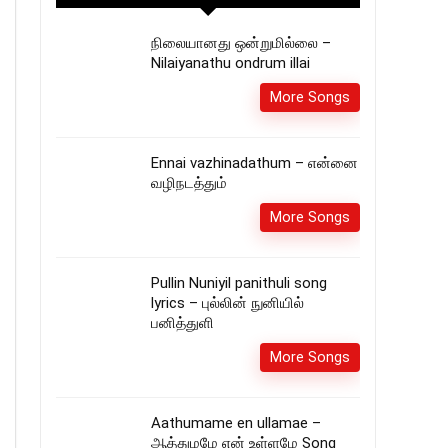
நிலையானது ஒன்றுமில்லை –
Nilaiyanathu ondrum illai
More Songs
Ennai vazhinadathum – என்னை
வழிநடத்தும்
More Songs
Pullin Nuniyil panithuli song
lyrics – புல்லின் நுனியில்
பனித்துளி
More Songs
Aathumame en ullamae –
ஆத்துமமே என் உள்ளமே Song