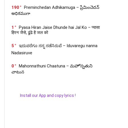
190
Preminchedan Adhikamuga – ప్రేమించెదన్
అధికముగా
1
Pyasa Hiran Jaise Dhunde hai Jal Ko – प्यासा
हिरन जैसे, ढूंढे है जल को
5
ಇದುವರೆಗೂ ನನ್ನ ನಡೆಸಿರುವೆ – Iduvaregu nanna
Nadasiruve
0
Mahonnathuni Chaatuna – మహోన్నతుని
చాటున
Install our App and copy lyrics !