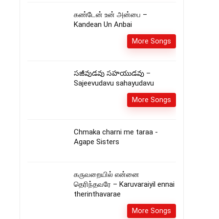
கண்டேன் உன் அன்பை –
Kandean Un Anbai
More Songs
సజీవుడవు సహయుడవు –
Sajeevudavu sahayudavu
More Songs
Chmaka charni me taraa -
Agape Sisters
கருவறையில் என்னை
தெரிந்தவரே – Karuvaraiyil ennai
therinthavarae
More Songs