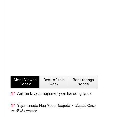
Most Viewed
Best of this
Best ratings
Today
week
songs
4
Aatma ki vedi mujhmei tyaar hai song lyrics
4
Yajamanuda Naa Yesu Raajuda – యజమానుడా
నా యేసు రాజుడా