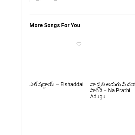
More Songs For You
ఎల్ షద్దాయ్ – Elshaddai
నా ప్రతి అడుగు నీ 
సాగెనే – Na Prathi
Adugu