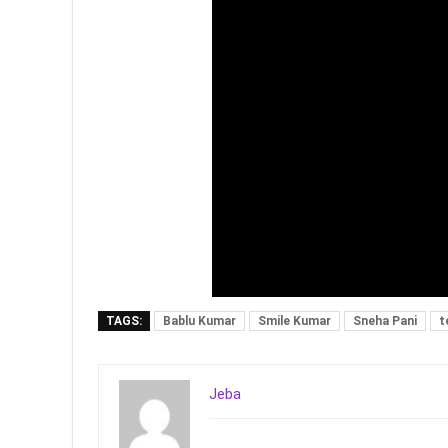
TAGS:
Bablu Kumar
Smile Kumar
Sneha Pani
t
Jeba