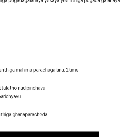
higa pogadagalanaya yesaya yee rithiga pogada galanaya
erithiga mahima parachagalana, 2time
talatho nadipinchavu
parichyavu
rithiga ghanaparacheda