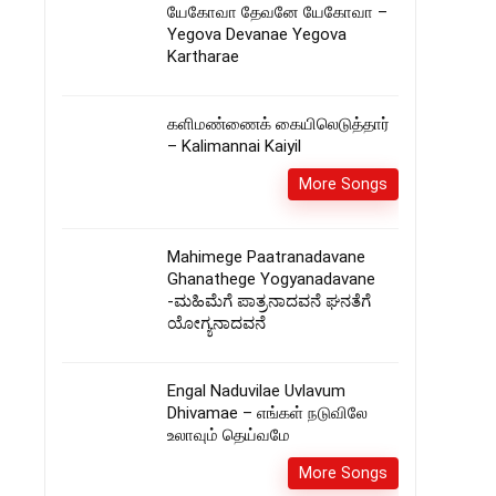
யேகோவா தேவனே யேகோவா –
Yegova Devanae Yegova
Kartharae
களிமண்ணைக் கையிலெடுத்தார்
– Kalimannai Kaiyil
More Songs
Mahimege Paatranadavane
Ghanathege Yogyanadavane
-ಮಹಿಮೆಗೆ ಪಾತ್ರನಾದವನೆ ಘನತೆಗೆ
ಯೋಗ್ಯನಾದವನೆ
Engal Naduvilae Uvlavum
Dhivamae – எங்கள் நடுவிலே
உலாவும் தெய்வமே
More Songs