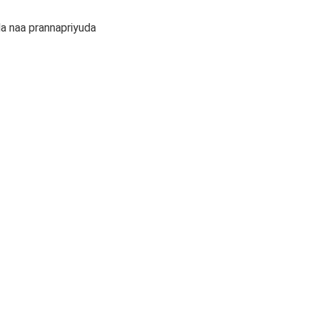
da naa prannapriyuda