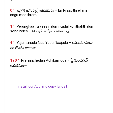
0
എൻ പ്രാപ്തി എല്ലാം – En Praapthi ellam
angu maathram
1
Perungkaatru veesinalum Kadal konthalithalum
song lyrics – பெருங் காற்று வீசினாலும்
4
Yajamanuda Naa Yesu Raajuda – యజమానుడా
నా యేసు రాజుడా
190
Preminchedan Adhikamuga – ప్రేమించెదన్
అధికముగా
Install our App and copy lyrics !