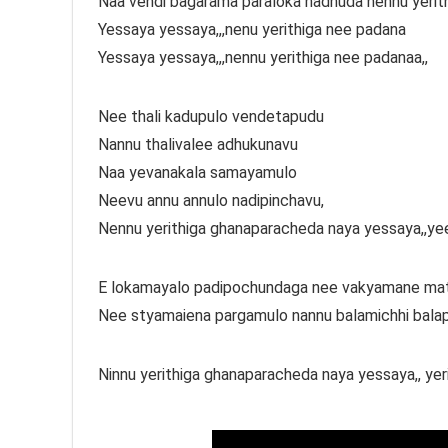
Naa vendi bagarama paraloka nadhuda nennu yerit
Yessaya yessaya,,,nenu yerithiga nee padana
Yessaya yessaya,,,nennu yerithiga nee padanaa,,
Nee thali kadupulo vendetapudu
Nannu thalivalee adhukunavu
Naa yevanakala samayamulo
Neevu annu annulo nadipinchavu,
Nennu yerithiga ghanaparacheda naya yessaya,,ye
E lokamayalo padipochundaga nee vakyamane mat
Nee styamaiena pargamulo nannu balamichhi bala
Ninnu yerithiga ghanaparacheda naya yessaya,, ye