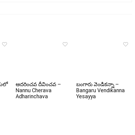
దయలో
ఆదరించవ దీవించవ –
బంగారు వెండికన్నా –
Nannu Cherava
Bangaru Vendikanna
Adharinchava
Yesayya