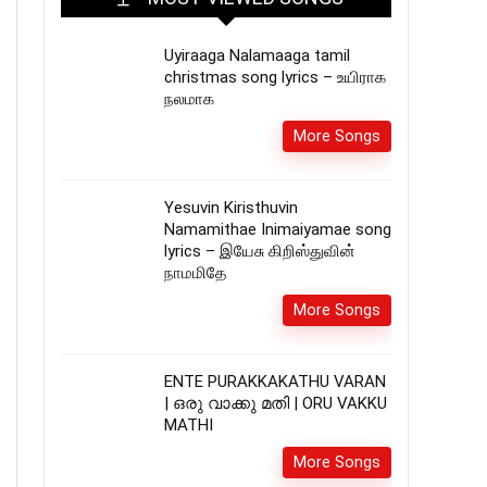
Uyiraaga Nalamaaga tamil
christmas song lyrics – உயிராக
நலமாக
More Songs
Yesuvin Kiristhuvin
Namamithae Inimaiyamae song
lyrics – இயேசு கிறிஸ்துவின்
நாமமிதே
More Songs
ENTE PURAKKAKATHU VARAN
| ഒരു വാക്കു മതി | ORU VAKKU
MATHI
More Songs