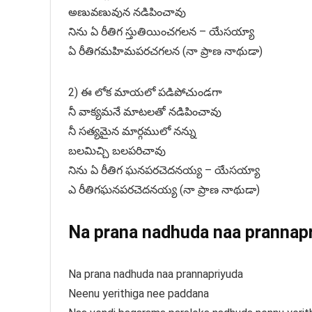
అణువణువున నడిపించావు
నిను ఏ రీతిగ స్తుతియించగలన – యేసయ్యా
ఏ రీతిగమహిమపరచగలన (నా ప్రాణ నాథుడా)
2) ఈ లోక మాయలో పడిపోచుండగా
నీ వాక్యమనే మాటలతో నడిపించావు
నీ సత్యమైన మార్గములో నన్ను
బలమిచ్చి బలపరిచావు
నిను ఏ రీతిగ ఘనపరచెదనయ్య – యేసయ్యా
ఎ రీతిగఘనపరచెదనయ్య (నా ప్రాణ నాథుడా)
Na prana nadhuda naa prannapri
Na prana nadhuda naa prannapriyuda
Neenu yerithiga nee paddana