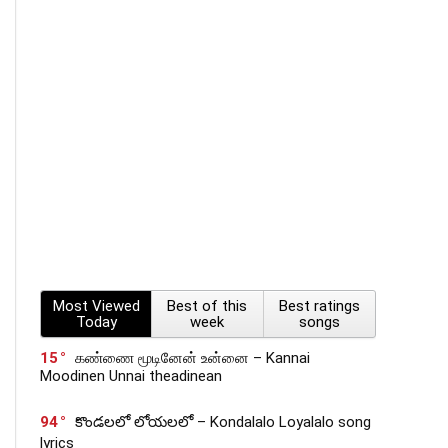
Most Viewed
Best of this
Best ratings
Today
week
songs
15
கண்ணை மூடினேன் உன்னை – Kannai
Moodinen Unnai theadinean
94
కొండలలో లోయలలో – Kondalalo Loyalalo song
lyrics