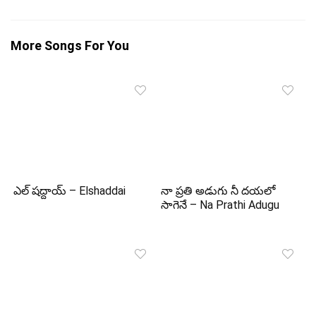
More Songs For You
ఎల్ షద్దాయ్ – Elshaddai
నా ప్రతి అడుగు నీ దయలో
సాగెనే – Na Prathi Adugu