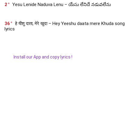
2
Yesu Lenide Naduva Lenu – యేసు లేనిదే నడువలేను
36
हे यीशु दाता, मेरे खुदा – Hey Yeeshu daata mere Khuda song
lyrics
Install our App and copy lyrics !