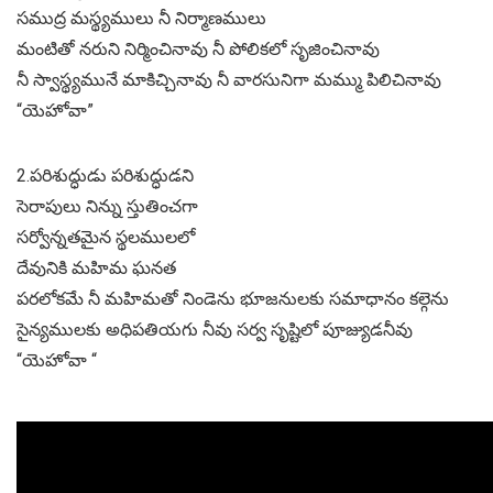
సముద్ర మస్థ్యములు నీ నిర్మాణములు
మంటితో నరుని నిర్మించినావు నీ పోలికలో సృజించినావు
నీ స్వాస్థ్యమునే మాకిచ్చినావు నీ వారసునిగా మమ్ము పిలిచినావు
“యెహోవా”
2.పరిశుద్ధుడు పరిశుద్ధుడని
సెరాపులు నిన్ను స్తుతించగా
సర్వోన్నతమైన స్థలములలో
దేవునికి మహిమ ఘనత
పరలోకమే నీ మహిమతో నిండెను భూజనులకు సమాధానం కల్గెను
సైన్యములకు అధిపతియగు నీవు సర్వ సృష్టిలో పూజ్యుడనీవు
“యెహోవా “