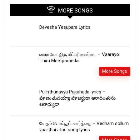
MORE SONGS
Devesha Yesupara Lyrics
வாராயோ திரு மீட்பரினண்டை – Vaarayo
Thiru Meetparandai
More Songs
Pujinthunayya Pujarhuda lyrics –
పూజింతునయ్యా పూజర్హుడా ఆరాధింతును
ఆరాధ్యుడా
வேதம் சொல்லும் வார்த்தை – Vedham sollum
vaarthai athu song lyrics