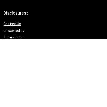
Disclosures :
Contact Us
privacy policy
Terms & Con
Helpful Links
Submit Songs
Affiliate Policy
Download IOS App
Download Android App
Follow Us