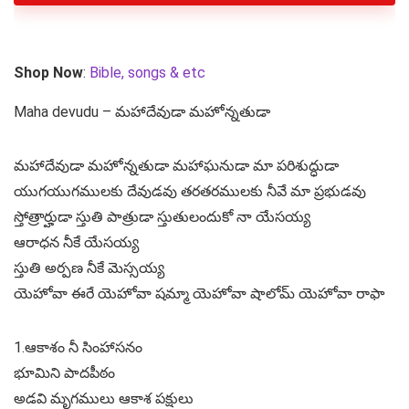
Shop Now
:
Bible, songs & etc
Maha devudu – మహాదేవుడా మహోన్నతుడా
మహాదేవుడా మహోన్నతుడా మహాఘనుడా మా పరిశుద్ధుడా
యుగయుగములకు దేవుడవు తరతరములకు నీవే మా ప్రభుడవు
స్తోత్రార్హుడా స్తుతి పాత్రుడా స్తుతులందుకో నా యేసయ్య
ఆరాధన నీకే యేసయ్య
స్తుతి అర్పణ నీకే మెస్సయ్య
యెహోవా ఈరే యెహోవా షమ్మా యెహోవా షాలోమ్ యెహోవా రాఫా
1.ఆకాశం నీ సింహాసనం
భూమిని పాదపీఠం
అడవి మృగములు ఆకాశ పక్షులు