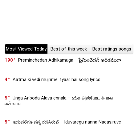
Most Viewed Today
Best of this week
Best ratings songs
190
Preminchedan Adhikamuga – ప్రేమించెదన్ అధికముగా
4
Aatma ki vedi mujhmei tyaar hai song lyrics
5
Unga Anboda Alava ennala – உங்க அன்போட அளவ
என்னால
5
ಇದುವರೆಗೂ ನನ್ನ ನಡೆಸಿರುವೆ – Iduvaregu nanna Nadasiruve