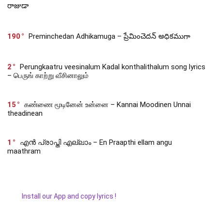
రాజుడా
190
Preminchedan Adhikamuga – ప్రేమించెదన్ అధికముగా
2
Perungkaatru veesinalum Kadal konthalithalum song lyrics
– பெருங் காற்று வீசினாலும்
15
கண்ணை மூடினேன் உன்னை – Kannai Moodinen Unnai
theadinean
1
എൻ പ്രാപ്തി എല്ലാം – En Praapthi ellam angu
maathram
Install our App and copy lyrics !