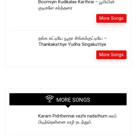
Boomiyin Kudikalae Karthrai – பூமியின்
குடிகளே கர்த்தரை
More Songs
தங்க கட்டியே யூதா சிங்கக்குட்டியே –
Thankakattiye Yudha Singakuttiye
More Songs
MORE SONGS
Karam Pidithennai vazhi nadathum கரம்
பிடித்தென்னை வழி நடத்தும்