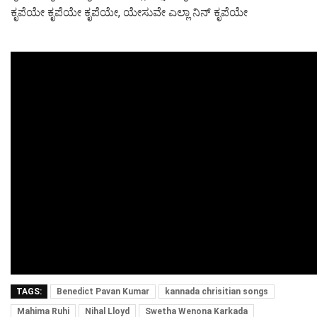
ಕೃಪೆಯೇ ಕೃಪೆಯೇ ಕೃಪೆಯೇ, ಯೇಸುವೇ ಎಲ್ಲಾ ನಿನ್ ಕೃಪೆಯೇ
TAGS:
Benedict Pavan Kumar
kannada chrisitian songs
Mahima Ruhi
Nihal Lloyd
Swetha Wenona Karkada