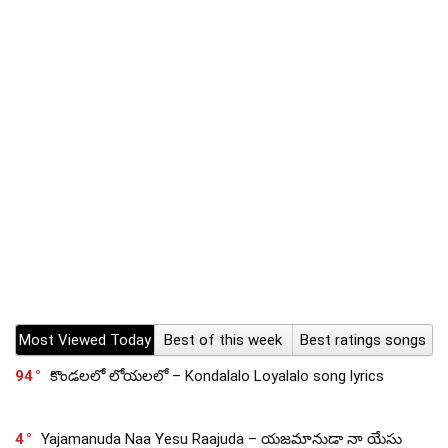
Most Viewed Today
Best of this week
Best ratings songs
94
కొండలలో లోయలలో – Kondalalo Loyalalo song lyrics
4
Yajamanuda Naa Yesu Raajuda – యజమానుడా నా యేసు