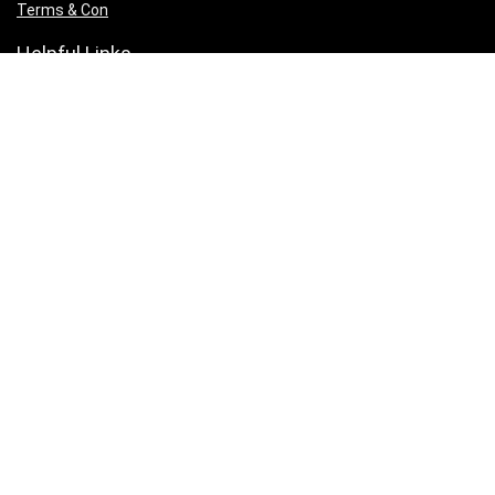
Terms & Con
Helpful Links
Submit Songs
Affiliate Policy
Download IOS App
Download Android App
Follow Us
Copyright ©2025 christianmedias.com All Rights Reserved.
christianmedias.com
christiansongsbook.com