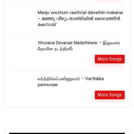
Manju veezhum raathriyil daivathin makanai
– മഞ്ഞു വീഴും രാത്രിയിൽ ദൈവത്തിൻ
മകനായ്
Ithuvarai Devanae Nadathineer – இதுவரை
தேவனே நடத்தினீர்
More Songs
வர்த்திக்கப்பண்ணுவார் – Varthikka
pannuvaar
More Songs