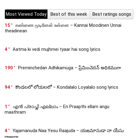
Most Viewed Today
Best of this week
Best ratings songs
15
கண்ணை மூடினேன் உன்னை – Kannai Moodinen Unnai
theadinean
4
Aatma ki vedi mujhmei tyaar hai song lyrics
190
Preminchedan Adhikamuga – ప్రేమించెదన్ అధికముగా
94
కొండలలో లోయలలో – Kondalalo Loyalalo song lyrics
1
എൻ പ്രാപ്തി എല്ലാം – En Praapthi ellam angu
maathram
4
Yajamanuda Naa Yesu Raajuda – యజమానుడా నా యేసు
రాజుడా