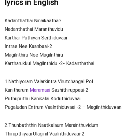
lyrics in English
Kadanthathai Ninaikaathae
Nadanthathai Maranthuvidu
Karthar Puthiyan Seithiduvaar
Intrae Nee Kaanbaai-2
Magilnthiru Nee Magilnthiru
Kartharukkul Magilnthidu -2- Kadanthathai
1.Nathiyoram Valarkintra Virutchangal Pol
Kanitharum
Maramaai
Sezhithiruppaai-2
Puthuputhu Kanikalai Koduthiduvaai
Pugaludan Entrum Vaalnthiduvaai -2 – Magilnthiduvean
2.Thunbaththin Naatkalaum Marainthuvidum
Thirupthiyaai Ulaginil Vaalnthiduvaai-2